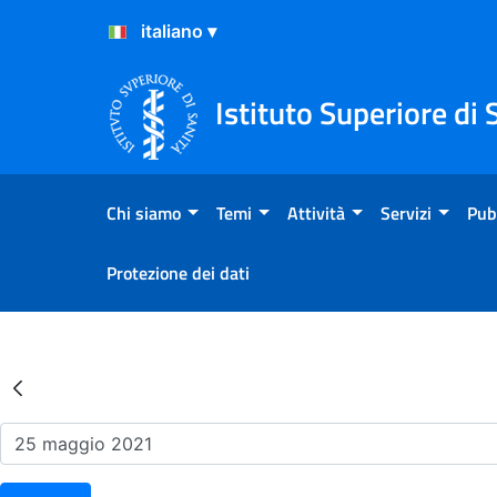
Salta al Contenuto
Salta al Footer
Istituto Superiore di 
Chi siamo
Temi
Attività
Servizi
Pub
Protezione dei dati
Risultati della Ricerca - Ev