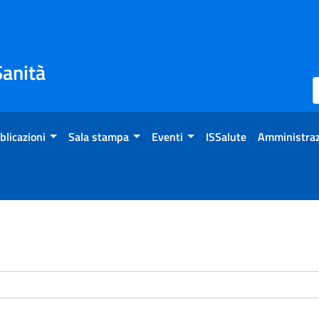
Sanità
blicazioni
Sala stampa
Eventi
ISSalute
Amministraz
enti