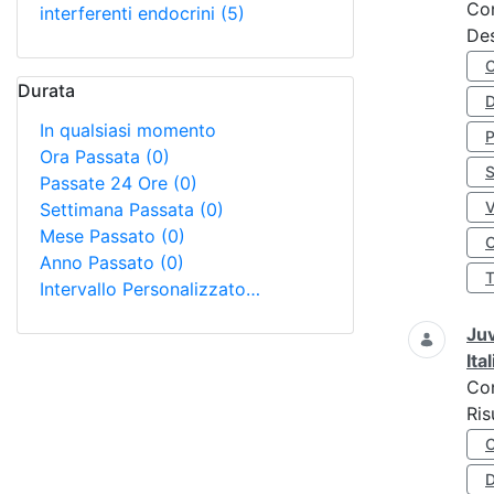
Co
interferenti endocrini
(5)
Des
Durata
D
In qualsiasi momento
Ora Passata
(0)
S
Passate 24 Ore
(0)
Settimana Passata
(0)
Mese Passato
(0)
O
Anno Passato
(0)
Intervallo Personalizzato…
Juv
Ita
Co
Ris
D