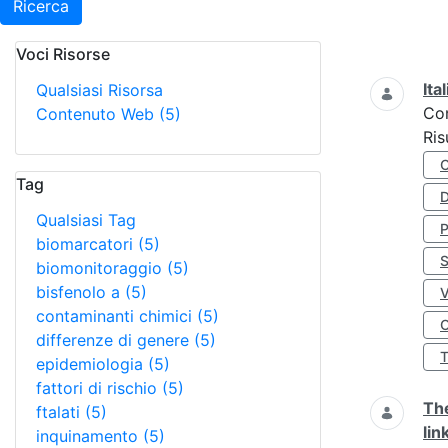
Ricerca
Voci Risorse
Ricerca
Ita
Qualsiasi Risorsa
Co
Contenuto Web
(5)
Ris
Tag
D
Qualsiasi Tag
biomarcatori
(5)
S
biomonitoraggio
(5)
bisfenolo a
(5)
contaminanti chimici
(5)
O
differenze di genere
(5)
epidemiologia
(5)
fattori di rischio
(5)
The
ftalati
(5)
lin
inquinamento
(5)