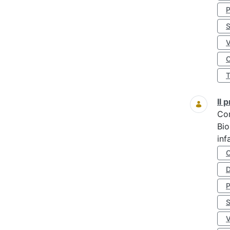
S
O
Il
Co
Bio
inf
D
S