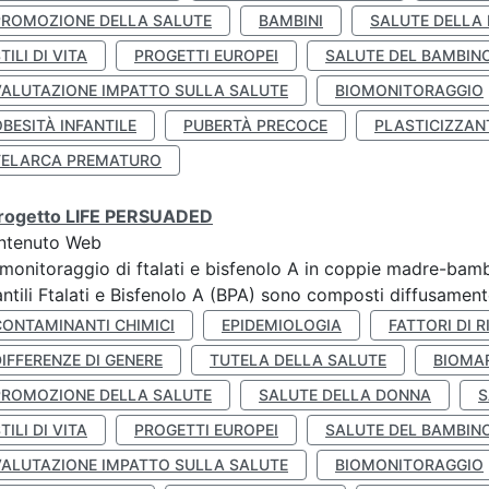
PROMOZIONE DELLA SALUTE
BAMBINI
SALUTE DELLA
TILI DI VITA
PROGETTI EUROPEI
SALUTE DEL BAMBIN
VALUTAZIONE IMPATTO SULLA SALUTE
BIOMONITORAGGIO
BESITÀ INFANTILE
PUBERTÀ PRECOCE
PLASTICIZZAN
TELARCA PREMATURO
 progetto LIFE PERSUADED
ntenuto Web
monitoraggio di ftalati e bisfenolo A in coppie madre-bamb
antili Ftalati e Bisfenolo A (BPA) sono composti diffusamente 
CONTAMINANTI CHIMICI
EPIDEMIOLOGIA
FATTORI DI R
IFFERENZE DI GENERE
TUTELA DELLA SALUTE
BIOMA
PROMOZIONE DELLA SALUTE
SALUTE DELLA DONNA
S
TILI DI VITA
PROGETTI EUROPEI
SALUTE DEL BAMBIN
VALUTAZIONE IMPATTO SULLA SALUTE
BIOMONITORAGGIO