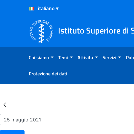
Salta al Contenuto
Salta al Footer
Istituto Superiore di 
Chi siamo
Temi
Attività
Servizi
Pub
Protezione dei dati
Risultati della Ricerca - Ev