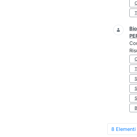
O
Bio
PE
Co
Ris
S
8 Elementi