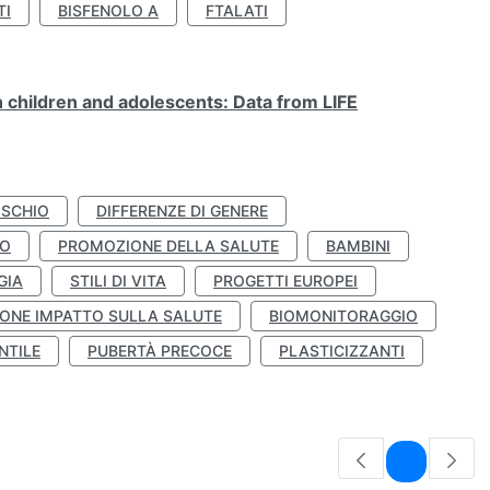
TI
BISFENOLO A
FTALATI
n children and adolescents: Data from LIFE
ISCHIO
DIFFERENZE DI GENERE
TO
PROMOZIONE DELLA SALUTE
BAMBINI
GIA
STILI DI VITA
PROGETTI EUROPEI
ONE IMPATTO SULLA SALUTE
BIOMONITORAGGIO
NTILE
PUBERTÀ PRECOCE
PLASTICIZZANTI
Pagina
1