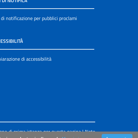
I DI NOTIFICA
 di notificazione per pubblici proclami
ESSIBILITÀ
iarazione di accessibilità
ione di prima istanza per questa pagina
|
Note