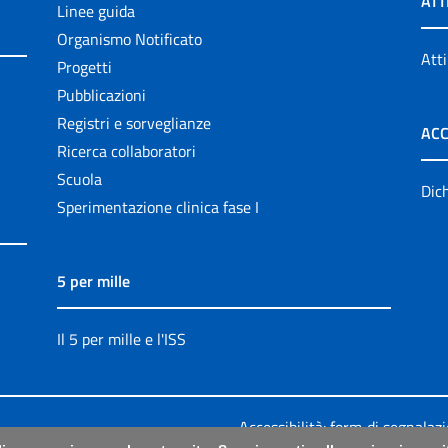
ATT
Linee guida
Organismo Notificato
Atti
Progetti
Pubblicazioni
Registri e sorveglianze
ACC
Ricerca collaboratori
Scuola
Dich
Sperimentazione clinica fase I
5 per mille
Il 5 per mille e l'ISS
Accessibilità: form di segnalaz