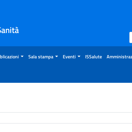
Sanità
blicazioni
Sala stampa
Eventi
ISSalute
Amministraz
enti