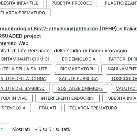
BESITÀ INFANTILE
PUBERTÀ PRECOCE
PLASTICIZZAN
TELARCA PREMATURO
monitoring of Bis(2-ethylhexyl)phthalate (DEHP) in Italia
RSUADED project
ntenuto Web
ultati di Life Persuaded dello studio di biomonitoraggio
CONTAMINANTI CHIMICI
EPIDEMIOLOGIA
FATTORI DI R
TUTELA DELLA SALUTE
BIOMARCATORI
INQUINAMEN
SALUTE DELLA DONNA
SALUTE PUBBLICA
TOSSICOLO
SALUTE DEL BAMBINO
SOSTANZE CHIMICHE
VALUTAZI
TUDI IN VIVO
INTERFERENTI ENDOCRINI
OBESITÀ INFA
BISFENOLO A
FTALATI
TELARCA PREMATURO
Mostrati 1 - 5 su 5 risultati.