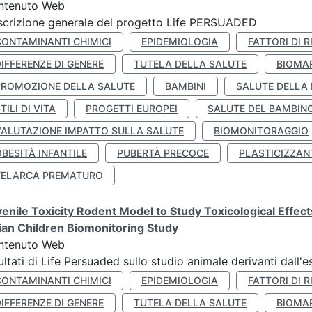
ntenuto Web
crizione generale del progetto Life PERSUADED
CONTAMINANTI CHIMICI
EPIDEMIOLOGIA
FATTORI DI R
IFFERENZE DI GENERE
TUTELA DELLA SALUTE
BIOMA
PROMOZIONE DELLA SALUTE
BAMBINI
SALUTE DELLA
TILI DI VITA
PROGETTI EUROPEI
SALUTE DEL BAMBIN
VALUTAZIONE IMPATTO SULLA SALUTE
BIOMONITORAGGIO
BESITÀ INFANTILE
PUBERTÀ PRECOCE
PLASTICIZZAN
TELARCA PREMATURO
enile Toxicity Rodent Model to Study Toxicological Effec
lian Children Biomonitoring Study
ntenuto Web
ultati di Life Persuaded sullo studio animale derivanti dall'
CONTAMINANTI CHIMICI
EPIDEMIOLOGIA
FATTORI DI R
IFFERENZE DI GENERE
TUTELA DELLA SALUTE
BIOMA