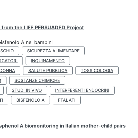
ta from the LIFE PERSUADED Project
bisfenolo A nei bambini
ISCHIO
SICUREZZA ALIMENTARE
RCATORI
INQUINAMENTO
 DONNA
SALUTE PUBBLICA
TOSSICOLOGIA
O
SOSTANZE CHIMICHE
STUDI IN VIVO
INTERFERENTI ENDOCRINI
TI
BISFENOLO A
FTALATI
henol A biomonitoring in Italian mother-child pairs