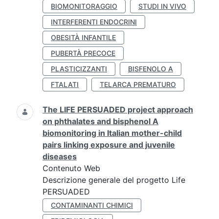
BIOMONITORAGGIO
STUDI IN VIVO
INTERFERENTI ENDOCRINI
OBESITÀ INFANTILE
PUBERTÀ PRECOCE
PLASTICIZZANTI
BISFENOLO A
FTALATI
TELARCA PREMATURO
The LIFE PERSUADED project approach
on phthalates and bisphenol A
biomonitoring in Italian mother-child
pairs linking exposure and juvenile
diseases
Contenuto Web
Descrizione generale del progetto Life
PERSUADED
CONTAMINANTI CHIMICI