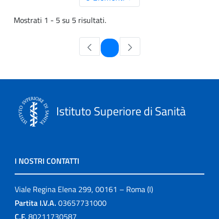
Mostrati 1 - 5 su 5 risultati.
Pagina
1
Istituto Superiore di Sanità
I NOSTRI CONTATTI
Viale Regina Elena 299, 00161 – Roma (I)
Partita I.V.A.
03657731000
C.F.
80211730587