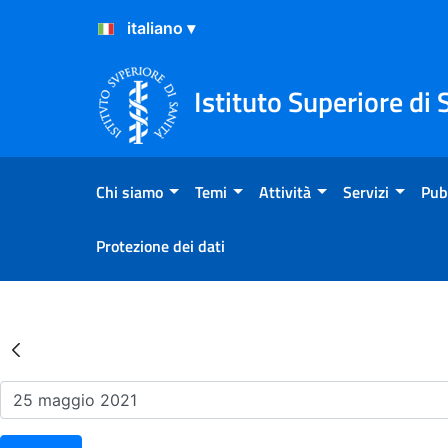
Salta al Contenuto
Salta al Footer
Istituto Superiore di 
Chi siamo
Temi
Attività
Servizi
Pub
Protezione dei dati
Risultati della Ricerca - Ev