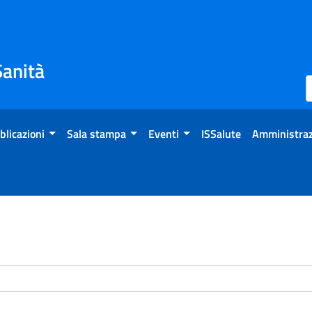
Sanità
blicazioni
Sala stampa
Eventi
ISSalute
Amministraz
enti