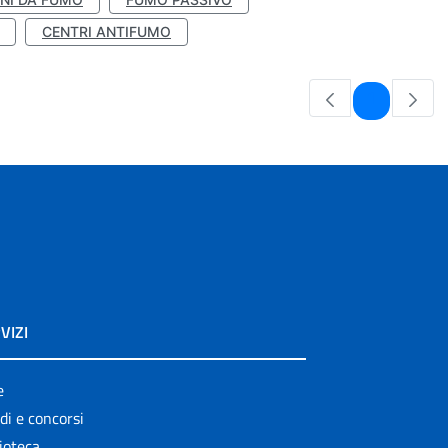
CENTRI ANTIFUMO
Pagina
1
VIZI
e
di e concorsi
ioteca