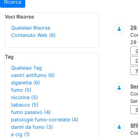
Ricerca
Voci Risorse
Ricerca
29
Qualsiasi Risorsa
Co
Contenuto Web
(6)
29
Tag
Qualsiasi Tag
centri antifumo
(6)
sigaretta
(6)
Ser
fumo
(5)
Co
nicotina
(5)
Ser
tabacco
(5)
fumo passivo
(4)
patologie fumo-correlate
(4)
SF
danni da fumo
(3)
Co
e cig
(1)