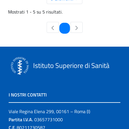
Mostrati 1 - 5 su 5 risultati.
Pagina
1
Istituto Superiore di Sanità
I NOSTRI CONTATTI
Viale Regina Elena 299, 00161 – Roma (I)
Partita I.V.A.
03657731000
C.F.
80211730587