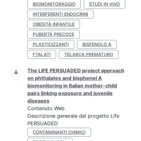
BIOMONITORAGGIO
STUDI IN VIVO
INTERFERENTI ENDOCRINI
OBESITÀ INFANTILE
PUBERTÀ PRECOCE
PLASTICIZZANTI
BISFENOLO A
FTALATI
TELARCA PREMATURO
The LIFE PERSUADED project approach
on phthalates and bisphenol A
biomonitoring in Italian mother-child
pairs linking exposure and juvenile
diseases
Contenuto Web
Descrizione generale del progetto Life
PERSUADED
CONTAMINANTI CHIMICI