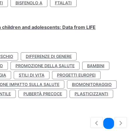
TI
BISFENOLO A
FTALATI
n children and adolescents: Data from LIFE
ISCHIO
DIFFERENZE DI GENERE
TO
PROMOZIONE DELLA SALUTE
BAMBINI
GIA
STILI DI VITA
PROGETTI EUROPEI
ONE IMPATTO SULLA SALUTE
BIOMONITORAGGIO
NTILE
PUBERTÀ PRECOCE
PLASTICIZZANTI
Pagina
1