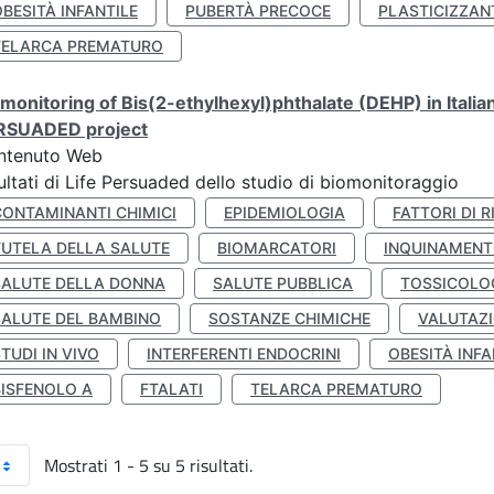
BESITÀ INFANTILE
PUBERTÀ PRECOCE
PLASTICIZZAN
TELARCA PREMATURO
monitoring of Bis(2-ethylhexyl)phthalate (DEHP) in Italia
RSUADED project
ntenuto Web
ultati di Life Persuaded dello studio di biomonitoraggio
CONTAMINANTI CHIMICI
EPIDEMIOLOGIA
FATTORI DI R
TUTELA DELLA SALUTE
BIOMARCATORI
INQUINAMEN
SALUTE DELLA DONNA
SALUTE PUBBLICA
TOSSICOLO
SALUTE DEL BAMBINO
SOSTANZE CHIMICHE
VALUTAZI
TUDI IN VIVO
INTERFERENTI ENDOCRINI
OBESITÀ INFA
BISFENOLO A
FTALATI
TELARCA PREMATURO
Mostrati 1 - 5 su 5 risultati.