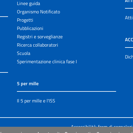
ATT
Linee guida
Organismo Notificato
Atti
Progetti
Pubblicazioni
Registri e sorveglianze
ACC
Ricerca collaboratori
Scuola
Dich
Sperimentazione clinica fase I
5 per mille
Il 5 per mille e l'ISS
Accessibilità: form di segnalaz