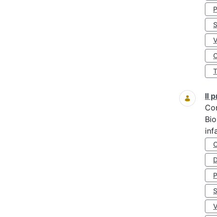
S
O
Il
Co
Bio
inf
D
S