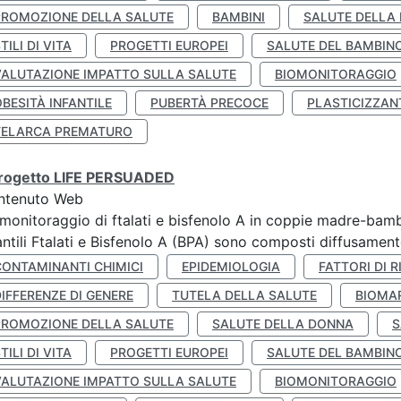
PROMOZIONE DELLA SALUTE
BAMBINI
SALUTE DELLA
TILI DI VITA
PROGETTI EUROPEI
SALUTE DEL BAMBIN
VALUTAZIONE IMPATTO SULLA SALUTE
BIOMONITORAGGIO
BESITÀ INFANTILE
PUBERTÀ PRECOCE
PLASTICIZZAN
TELARCA PREMATURO
 progetto LIFE PERSUADED
ntenuto Web
monitoraggio di ftalati e bisfenolo A in coppie madre-bamb
antili Ftalati e Bisfenolo A (BPA) sono composti diffusamente 
CONTAMINANTI CHIMICI
EPIDEMIOLOGIA
FATTORI DI R
IFFERENZE DI GENERE
TUTELA DELLA SALUTE
BIOMA
PROMOZIONE DELLA SALUTE
SALUTE DELLA DONNA
S
TILI DI VITA
PROGETTI EUROPEI
SALUTE DEL BAMBIN
VALUTAZIONE IMPATTO SULLA SALUTE
BIOMONITORAGGIO