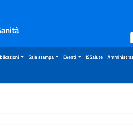
Sanità
blicazioni
Sala stampa
Eventi
ISSalute
Amministraz
enti