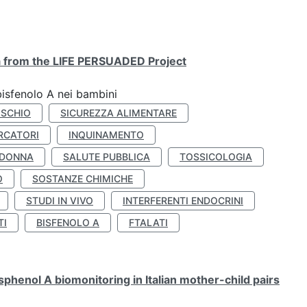
ta from the LIFE PERSUADED Project
bisfenolo A nei bambini
ISCHIO
SICUREZZA ALIMENTARE
RCATORI
INQUINAMENTO
 DONNA
SALUTE PUBBLICA
TOSSICOLOGIA
O
SOSTANZE CHIMICHE
STUDI IN VIVO
INTERFERENTI ENDOCRINI
TI
BISFENOLO A
FTALATI
henol A biomonitoring in Italian mother-child pairs