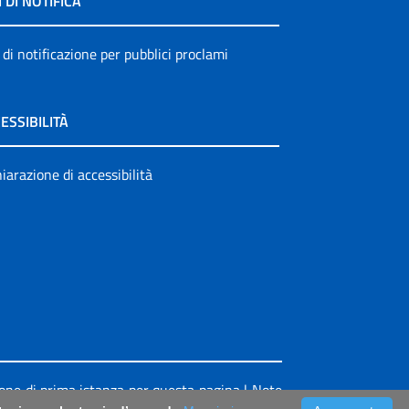
I DI NOTIFICA
 di notificazione per pubblici proclami
ESSIBILITÀ
iarazione di accessibilità
ione di prima istanza per questa pagina
|
Note