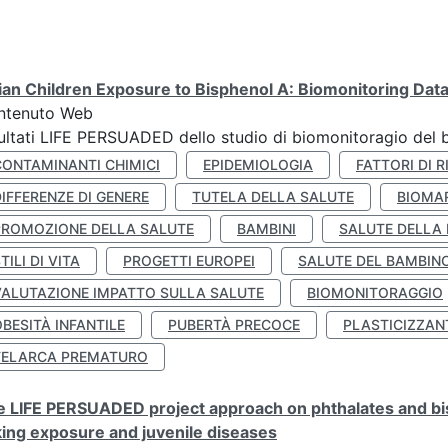
lian Children Exposure to Bisphenol A: Biomonitoring Da
ntenuto Web
ultati LIFE PERSUADED dello studio di biomonitoragio del 
CONTAMINANTI CHIMICI
EPIDEMIOLOGIA
FATTORI DI R
IFFERENZE DI GENERE
TUTELA DELLA SALUTE
BIOMA
PROMOZIONE DELLA SALUTE
BAMBINI
SALUTE DELLA
TILI DI VITA
PROGETTI EUROPEI
SALUTE DEL BAMBIN
VALUTAZIONE IMPATTO SULLA SALUTE
BIOMONITORAGGIO
BESITÀ INFANTILE
PUBERTÀ PRECOCE
PLASTICIZZAN
TELARCA PREMATURO
 LIFE PERSUADED project approach on phthalates and bisp
king exposure and juvenile diseases