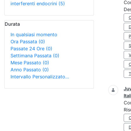
Co
interferenti endocrini
(5)
Des
Durata
D
In qualsiasi momento
Ora Passata
(0)
S
Passate 24 Ore
(0)
Settimana Passata
(0)
Mese Passato
(0)
O
Anno Passato
(0)
Intervallo Personalizzato…
Juv
Ita
Co
Ris
D