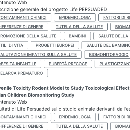
ntenuto Web
crizione generale del progetto Life PERSUADED
CONTAMINANTI CHIMICI
EPIDEMIOLOGIA
FATTORI DI R
IFFERENZE DI GENERE
TUTELA DELLA SALUTE
BIOMA
PROMOZIONE DELLA SALUTE
BAMBINI
SALUTE DELLA
TILI DI VITA
PROGETTI EUROPEI
SALUTE DEL BAMBIN
VALUTAZIONE IMPATTO SULLA SALUTE
BIOMONITORAGGIO
BESITÀ INFANTILE
PUBERTÀ PRECOCE
PLASTICIZZAN
TELARCA PREMATURO
enile Toxicity Rodent Model to Study Toxicological Effec
lian Children Biomonitoring Study
ntenuto Web
ultati di Life Persuaded sullo studio animale derivanti dall'
CONTAMINANTI CHIMICI
EPIDEMIOLOGIA
FATTORI DI R
IFFERENZE DI GENERE
TUTELA DELLA SALUTE
BIOMA