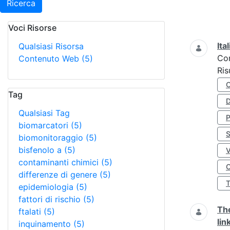
Ricerca
Voci Risorse
Ricerca
Ita
Qualsiasi Risorsa
Co
Contenuto Web
(5)
Ris
Tag
D
Qualsiasi Tag
biomarcatori
(5)
S
biomonitoraggio
(5)
bisfenolo a
(5)
contaminanti chimici
(5)
O
differenze di genere
(5)
epidemiologia
(5)
fattori di rischio
(5)
The
ftalati
(5)
lin
inquinamento
(5)