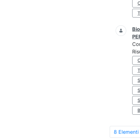
O
Bio
PE
Co
Ris
S
8 Elementi