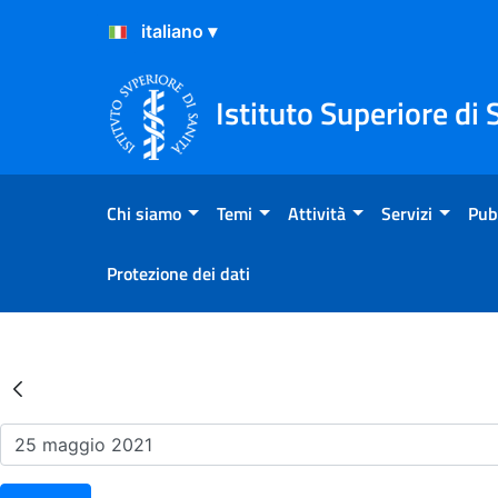
Salta al Contenuto
Salta al Footer
Istituto Superiore di 
Chi siamo
Temi
Attività
Servizi
Pub
Protezione dei dati
Risultati della Ricerca - Ev