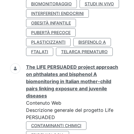
BIOMONITORAGGIO
STUDI IN VIVO
INTERFERENTI ENDOCRINI
OBESITÀ INFANTILE
PUBERTÀ PRECOCE
PLASTICIZZANTI
BISFENOLO A
FTALATI
TELARCA PREMATURO
The LIFE PERSUADED project approach
on phthalates and bisphenol A
biomonitoring in Italian mother-child
pairs linking exposure and juvenile
diseases
Contenuto Web
Descrizione generale del progetto Life
PERSUADED
CONTAMINANTI CHIMICI