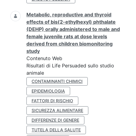
Metabolic, reproductive and thyroid
effects of bis(2-ethylhexyl) phthalate
(DEHP) orally administered to male and
female juvenile rats at dose levels
derived from children biomonitoring
study
Contenuto Web
Risultati di Life Persuaded sullo studio
animale
CONTAMINANTI CHIMICI
EPIDEMIOLOGIA
FATTORI DI RISCHIO
SICUREZZA ALIMENTARE
DIFFERENZE DI GENERE
TUTELA DELLA SALUTE