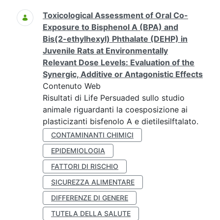
Toxicological Assessment of Oral Co-
Exposure to Bisphenol A (BPA) and
Bis(2-ethylhexyl) Phthalate (DEHP) in
Juvenile Rats at Environmentally
Relevant Dose Levels: Evaluation of the
Synergic, Additive or Antagonistic Effects
Contenuto Web
Risultati di Life Persuaded sullo studio
animale riguardanti la coesposizione ai
plasticizanti bisfenolo A e dietilesilftalato.
CONTAMINANTI CHIMICI
EPIDEMIOLOGIA
FATTORI DI RISCHIO
SICUREZZA ALIMENTARE
DIFFERENZE DI GENERE
TUTELA DELLA SALUTE