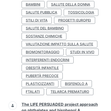
BAMBINI
SALUTE DELLA DONNA
SALUTE PUBBLICA
TOSSICOLOGIA
STILI DI VITA
PROGETTI EUROPEI
SALUTE DEL BAMBINO
SOSTANZE CHIMICHE
VALUTAZIONE IMPATTO SULLA SALUTE
BIOMONITORAGGIO
STUDI IN VIVO
INTERFERENTI ENDOCRINI
OBESITÀ INFANTILE
PUBERTÀ PRECOCE
PLASTICIZZANTI
BISFENOLO A
FTALATI
TELARCA PREMATURO
The LIFE PERSUADED project approach
on phthalates and bisphenol A