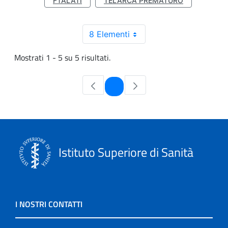
FTALATI
TELARCA PREMATURO
8 Elementi
Mostrati 1 - 5 su 5 risultati.
Pagina
1
Istituto Superiore di Sanità
I NOSTRI CONTATTI