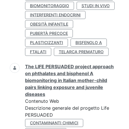
BIOMONITORAGGIO
STUDI IN VIVO
INTERFERENTI ENDOCRINI
OBESITÀ INFANTILE
PUBERTÀ PRECOCE
PLASTICIZZANTI
BISFENOLO A
FTALATI
TELARCA PREMATURO
The LIFE PERSUADED project approach
on phthalates and bisphenol A
biomonitoring in Italian mother-child
pairs linking exposure and juvenile
diseases
Contenuto Web
Descrizione generale del progetto Life
PERSUADED
CONTAMINANTI CHIMICI