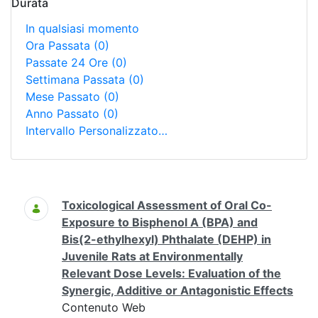
Durata
In qualsiasi momento
Ora Passata
(0)
Passate 24 Ore
(0)
Settimana Passata
(0)
Mese Passato
(0)
Anno Passato
(0)
Intervallo Personalizzato…
Ricerca
Toxicological Assessment of Oral Co-
Exposure to Bisphenol A (BPA) and
Bis(2-ethylhexyl) Phthalate (DEHP) in
Juvenile Rats at Environmentally
Relevant Dose Levels: Evaluation of the
Synergic, Additive or Antagonistic Effects
Contenuto Web