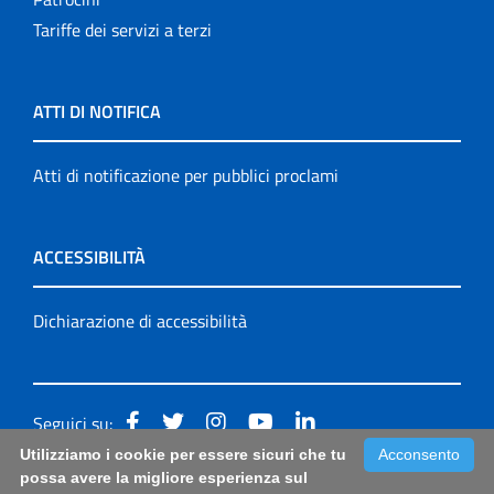
Tariffe dei servizi a terzi
ATTI DI NOTIFICA
Atti di notificazione per pubblici proclami
ACCESSIBILITÀ
Dichiarazione di accessibilità
Seguici su:
Utilizziamo i cookie per essere sicuri che tu
Acconsento
Accessibilità: form di segnalazione di prima istanza per
possa avere la migliore esperienza sul