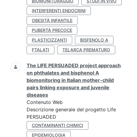
BIOMONITORAGGIO
STUDI IN VIVO
INTERFERENTI ENDOCRINI
OBESITÀ INFANTILE
PUBERTÀ PRECOCE
PLASTICIZZANTI
BISFENOLO A
FTALATI
TELARCA PREMATURO
The LIFE PERSUADED project approach
on phthalates and bisphenol A
biomonitoring in Italian mother-child
pairs linking exposure and juvenile
diseases
Contenuto Web
Descrizione generale del progetto Life
PERSUADED
CONTAMINANTI CHIMICI
EPIDEMIOLOGIA