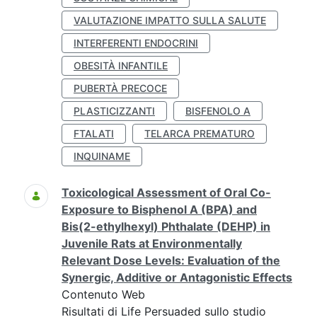
VALUTAZIONE IMPATTO SULLA SALUTE
INTERFERENTI ENDOCRINI
OBESITÀ INFANTILE
PUBERTÀ PRECOCE
PLASTICIZZANTI
BISFENOLO A
FTALATI
TELARCA PREMATURO
INQUINAME
Toxicological Assessment of Oral Co-
Exposure to Bisphenol A (BPA) and
Bis(2-ethylhexyl) Phthalate (DEHP) in
Juvenile Rats at Environmentally
Relevant Dose Levels: Evaluation of the
Synergic, Additive or Antagonistic Effects
Contenuto Web
Risultati di Life Persuaded sullo studio