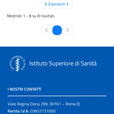
8 Elementi
Mostrati 1 - 8 su 8 risultati.
Pagina
1
Istituto Superiore di Sanità
I NOSTRI CONTATTI
Viale Regina Elena 299, 00161 – Roma (I)
Partita I.V.A.
03657731000