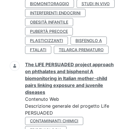
BIOMONITORAGGIO
STUDI IN VIVO
INTERFERENTI ENDOCRINI
OBESITÀ INFANTILE
PUBERTÀ PRECOCE
PLASTICIZZANTI
BISFENOLO A
FTALATI
TELARCA PREMATURO
The LIFE PERSUADED project approach
on phthalates and bisphenol A
biomonitoring in Italian mother-child
pairs linking exposure and juvenile
diseases
Contenuto Web
Descrizione generale del progetto Life
PERSUADED
CONTAMINANTI CHIMICI