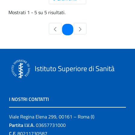
Mostrati 1 - 5 su 5 risultati.
Pagina
1
Istituto Superiore di Sanità
I NOSTRI CONTATTI
Viale Regina Elena 299, 00161 – Roma (I)
Partita I.V.A.
03657731000
C.F.
80211730587