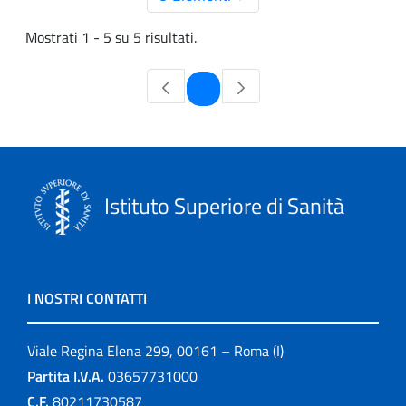
Mostrati 1 - 5 su 5 risultati.
Pagina
1
Istituto Superiore di Sanità
I NOSTRI CONTATTI
Viale Regina Elena 299, 00161 – Roma (I)
Partita I.V.A.
03657731000
C.F.
80211730587