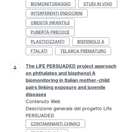
BIOMONITORAGGIO
STUDI IN VIVO
INTERFERENTI ENDOCRINI
OBESITÀ INFANTILE
PUBERTÀ PRECOCE
PLASTICIZZANTI
BISFENOLO A
FTALATI
TELARCA PREMATURO
The LIFE PERSUADED project approach
on phthalates and bisphenol A
biomonitoring in Italian mother-child
pairs linking exposure and juvenile
diseases
Contenuto Web
Descrizione generale del progetto Life
PERSUADED
CONTAMINANTI CHIMICI