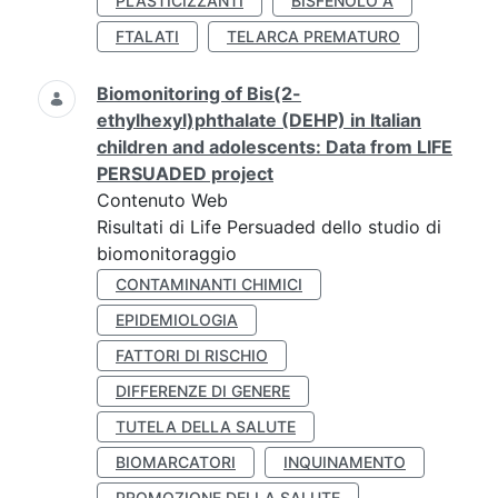
PLASTICIZZANTI
BISFENOLO A
FTALATI
TELARCA PREMATURO
Biomonitoring of Bis(2-
ethylhexyl)phthalate (DEHP) in Italian
children and adolescents: Data from LIFE
PERSUADED project
Contenuto Web
Risultati di Life Persuaded dello studio di
biomonitoraggio
CONTAMINANTI CHIMICI
EPIDEMIOLOGIA
FATTORI DI RISCHIO
DIFFERENZE DI GENERE
TUTELA DELLA SALUTE
BIOMARCATORI
INQUINAMENTO
PROMOZIONE DELLA SALUTE