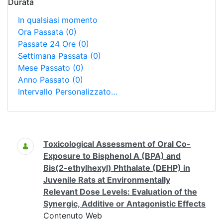
Durata
In qualsiasi momento
Ora Passata
(0)
Passate 24 Ore
(0)
Settimana Passata
(0)
Mese Passato
(0)
Anno Passato
(0)
Intervallo Personalizzato…
Ricerca
Toxicological Assessment of Oral Co-
Exposure to Bisphenol A (BPA) and
Bis(2-ethylhexyl) Phthalate (DEHP) in
Juvenile Rats at Environmentally
Relevant Dose Levels: Evaluation of the
Synergic, Additive or Antagonistic Effects
Contenuto Web