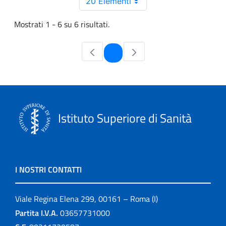
20 Elementi
Mostrati 1 - 6 su 6 risultati.
Pagina
1
Istituto Superiore di Sanità
I NOSTRI CONTATTI
Viale Regina Elena 299, 00161 – Roma (I)
Partita I.V.A.
03657731000