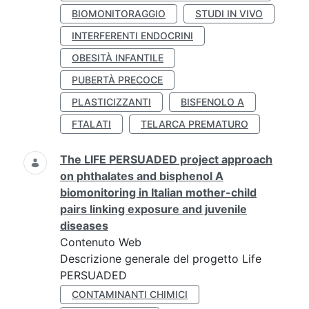
BIOMONITORAGGIO
STUDI IN VIVO
INTERFERENTI ENDOCRINI
OBESITÀ INFANTILE
PUBERTÀ PRECOCE
PLASTICIZZANTI
BISFENOLO A
FTALATI
TELARCA PREMATURO
The LIFE PERSUADED project approach
on phthalates and bisphenol A
biomonitoring in Italian mother-child
pairs linking exposure and juvenile
diseases
Contenuto Web
Descrizione generale del progetto Life
PERSUADED
CONTAMINANTI CHIMICI