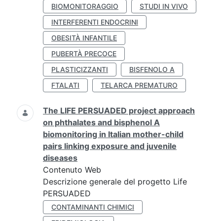
BIOMONITORAGGIO
STUDI IN VIVO
INTERFERENTI ENDOCRINI
OBESITÀ INFANTILE
PUBERTÀ PRECOCE
PLASTICIZZANTI
BISFENOLO A
FTALATI
TELARCA PREMATURO
The LIFE PERSUADED project approach
on phthalates and bisphenol A
biomonitoring in Italian mother-child
pairs linking exposure and juvenile
diseases
Contenuto Web
Descrizione generale del progetto Life
PERSUADED
CONTAMINANTI CHIMICI