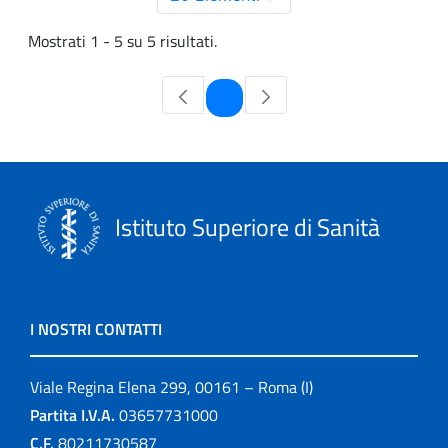
Mostrati 1 - 5 su 5 risultati.
Pagina
1
Istituto Superiore di Sanità
I NOSTRI CONTATTI
Viale Regina Elena 299, 00161 – Roma (I)
Partita I.V.A.
03657731000
C.F.
80211730587