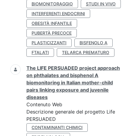
BIOMONITORAGGIO
STUDI IN VIVO
INTERFERENTI ENDOCRINI
OBESITÀ INFANTILE
PUBERTÀ PRECOCE
PLASTICIZZANTI
BISFENOLO A
FTALATI
TELARCA PREMATURO
The LIFE PERSUADED project approach
on phthalates and bisphenol A
biomonitoring in Italian mother-child
pairs linking exposure and juvenile
diseases
Contenuto Web
Descrizione generale del progetto Life
PERSUADED
CONTAMINANTI CHIMICI