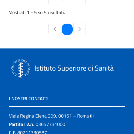
Mostrati 1 - 5 su 5 risultati.
Pagina
1
Istituto Superiore di Sanità
I NOSTRI CONTATTI
Viale Regina Elena 299, 00161 – Roma (I)
Partita I.V.A.
03657731000
C.F.
80211730587