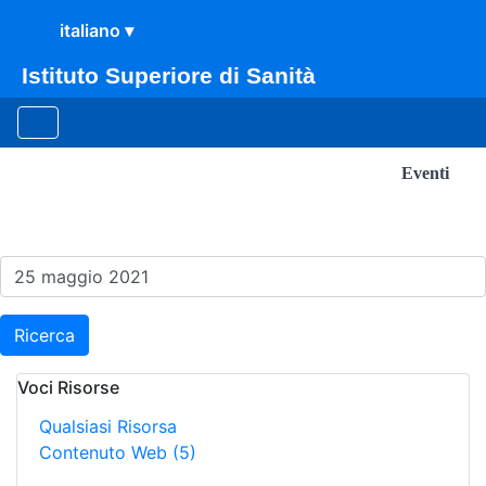
Istituto Superiore di Sanità
Eventi
Risultati della Ricerca - E
Ricerca
Voci Risorse
Qualsiasi Risorsa
Contenuto Web
(5)