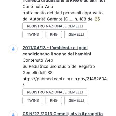
richiesta di adesione al RNG e ad altri no?
Contenuto Web
trattamento dei dati personali approvato
dall’Autorità Garante (G.U. n. 188 del
25
REGISTRO NAZIONALE GEMELLI
TWINS
RNG
GEMELLI
2011/04/13 - L'ambiente e i geni
condizionano il sonno dei bambini
Contenuto Web
Su Pediatrics uno studio del Registro
Gemelli dell'ISS:
https://pubmed.ncbi.nlm.nih.gov/21482604
/
REGISTRO NAZIONALE GEMELLI
TWINS
RNG
GEMELLI
CS N°27 /2013 Gemelli, al via il progetto