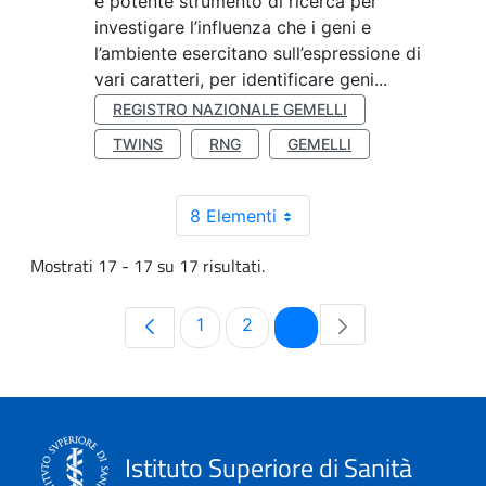
e potente strumento di ricerca per
investigare l’influenza che i geni e
l’ambiente esercitano sull’espressione di
vari caratteri, per identificare geni...
REGISTRO NAZIONALE GEMELLI
TWINS
RNG
GEMELLI
8 Elementi
Mostrati 17 - 17 su 17 risultati.
Pagina
Pagina
Pagina
1
2
3
Istituto Superiore di Sanità