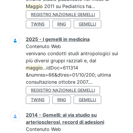
Maggio
2011 su Pediatrics ha...
REGISTRO NAZIONALE GEMELLI
TWINS
RNG
GEMELLI
2025 - I gemelli in medicina
Contenuto Web
venivano condotti studi antropologici sui
più diversi gruppi razziali e, dal
maggio
...idDoc=611314
&numres=66&dtres=01/10/200; ultima
consultazione ottobre 2007....
REGISTRO NAZIONALE GEMELLI
TWINS
RNG
GEMELLI
2014 - Gemelli: al via studio su
arteriosclerosi, record di adesioni
Contenuto Web