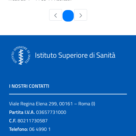
Pagina
1
Istituto Superiore di Sanità
I NOSTRI CONTATTI
Viale Regina Elena 299, 00161 – Roma (I)
Partita I.V.A.
03657731000
C.F.
80211730587
Telefono:
06 4990 1