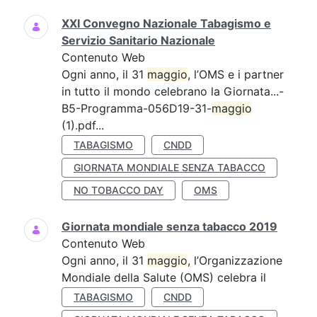
XXI Convegno Nazionale Tabagismo e
Servizio Sanitario Nazionale
Contenuto Web
Ogni anno, il 31
maggio
, l’OMS e i partner
in tutto il mondo celebrano la Giornata...-
B5-Programma-056D19-31-
maggio
(1).pdf...
TABAGISMO
CNDD
GIORNATA MONDIALE SENZA TABACCO
NO TOBACCO DAY
OMS
Giornata mondiale senza tabacco 2019
Contenuto Web
Ogni anno, il 31
maggio
, l’Organizzazione
Mondiale della Salute (OMS) celebra il
TABAGISMO
CNDD