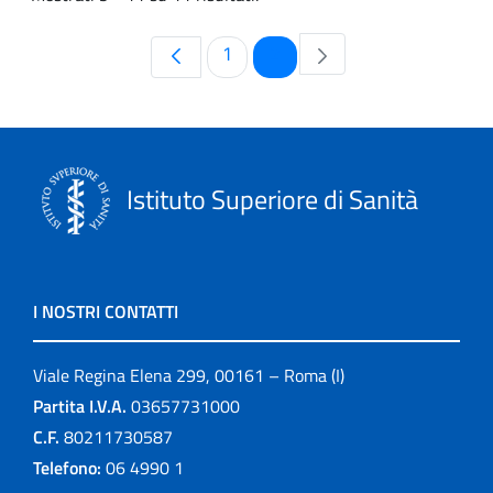
Pagina
Pagina
1
2
Istituto Superiore di Sanità
I NOSTRI CONTATTI
Viale Regina Elena 299, 00161 – Roma (I)
Partita I.V.A.
03657731000
C.F.
80211730587
Telefono:
06 4990 1