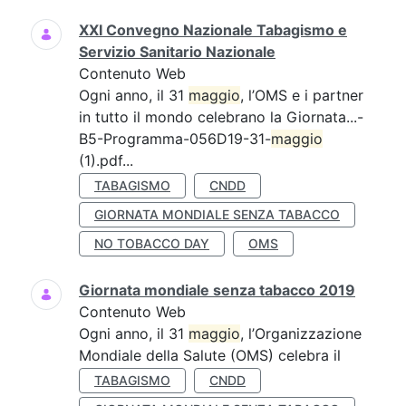
XXI Convegno Nazionale Tabagismo e
Servizio Sanitario Nazionale
Contenuto Web
Ogni anno, il 31
maggio
, l’OMS e i partner
in tutto il mondo celebrano la Giornata...-
B5-Programma-056D19-31-
maggio
(1).pdf...
TABAGISMO
CNDD
GIORNATA MONDIALE SENZA TABACCO
NO TOBACCO DAY
OMS
Giornata mondiale senza tabacco 2019
Contenuto Web
Ogni anno, il 31
maggio
, l’Organizzazione
Mondiale della Salute (OMS) celebra il
TABAGISMO
CNDD