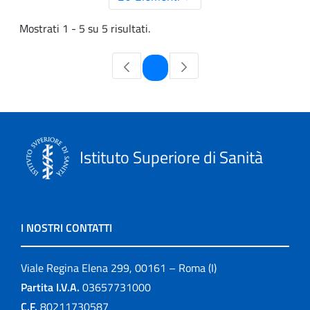
Mostrati 1 - 5 su 5 risultati.
Pagina
1
Istituto Superiore di Sanità
I NOSTRI CONTATTI
Viale Regina Elena 299, 00161 – Roma (I)
Partita I.V.A.
03657731000
C.F.
80211730587