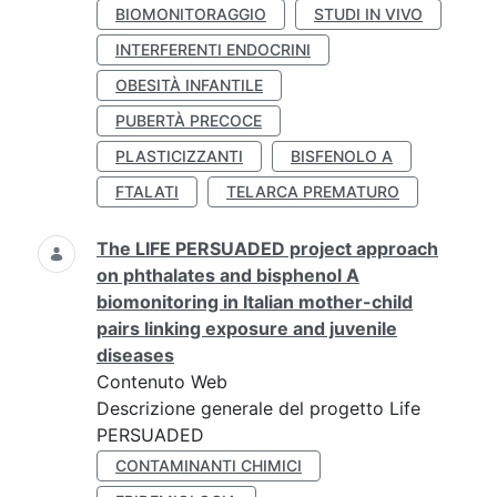
BIOMONITORAGGIO
STUDI IN VIVO
INTERFERENTI ENDOCRINI
OBESITÀ INFANTILE
PUBERTÀ PRECOCE
PLASTICIZZANTI
BISFENOLO A
FTALATI
TELARCA PREMATURO
The LIFE PERSUADED project approach
on phthalates and bisphenol A
biomonitoring in Italian mother-child
pairs linking exposure and juvenile
diseases
Contenuto Web
Descrizione generale del progetto Life
PERSUADED
CONTAMINANTI CHIMICI