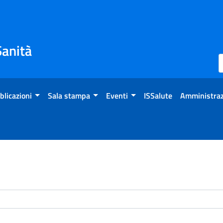
Sanità
blicazioni
Sala stampa
Eventi
ISSalute
Amministraz
enti