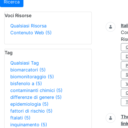
Ricerca
Voci Risorse
Ricerca
Ita
Qualsiasi Risorsa
Co
Contenuto Web
(5)
Ris
Tag
D
Qualsiasi Tag
biomarcatori
(5)
S
biomonitoraggio
(5)
bisfenolo a
(5)
contaminanti chimici
(5)
O
differenze di genere
(5)
epidemiologia
(5)
fattori di rischio
(5)
The
ftalati
(5)
lin
inquinamento
(5)