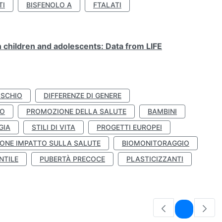
TI
BISFENOLO A
FTALATI
n children and adolescents: Data from LIFE
ISCHIO
DIFFERENZE DI GENERE
TO
PROMOZIONE DELLA SALUTE
BAMBINI
GIA
STILI DI VITA
PROGETTI EUROPEI
ONE IMPATTO SULLA SALUTE
BIOMONITORAGGIO
NTILE
PUBERTÀ PRECOCE
PLASTICIZZANTI
Pagina
1