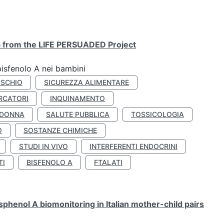
ta from the LIFE PERSUADED Project
bisfenolo A nei bambini
ISCHIO
SICUREZZA ALIMENTARE
RCATORI
INQUINAMENTO
 DONNA
SALUTE PUBBLICA
TOSSICOLOGIA
O
SOSTANZE CHIMICHE
STUDI IN VIVO
INTERFERENTI ENDOCRINI
TI
BISFENOLO A
FTALATI
henol A biomonitoring in Italian mother-child pairs