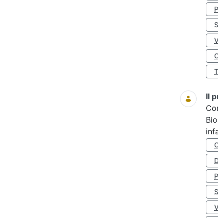
S
O
Il
Co
Bio
inf
D
S