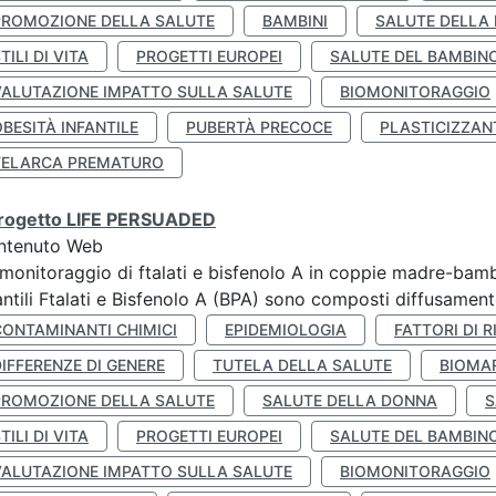
PROMOZIONE DELLA SALUTE
BAMBINI
SALUTE DELLA
TILI DI VITA
PROGETTI EUROPEI
SALUTE DEL BAMBIN
VALUTAZIONE IMPATTO SULLA SALUTE
BIOMONITORAGGIO
BESITÀ INFANTILE
PUBERTÀ PRECOCE
PLASTICIZZAN
TELARCA PREMATURO
 progetto LIFE PERSUADED
ntenuto Web
monitoraggio di ftalati e bisfenolo A in coppie madre-bamb
antili Ftalati e Bisfenolo A (BPA) sono composti diffusamente 
CONTAMINANTI CHIMICI
EPIDEMIOLOGIA
FATTORI DI R
IFFERENZE DI GENERE
TUTELA DELLA SALUTE
BIOMA
PROMOZIONE DELLA SALUTE
SALUTE DELLA DONNA
S
TILI DI VITA
PROGETTI EUROPEI
SALUTE DEL BAMBIN
VALUTAZIONE IMPATTO SULLA SALUTE
BIOMONITORAGGIO