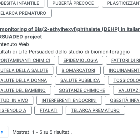
BESITÀ INFANTILE
PUBERTÀ PRECOCE
PLASTICIZZAN
TELARCA PREMATURO
monitoring of Bis(2-ethylhexyl)phthalate (DEHP) in Italia
RSUADED project
ntenuto Web
ultati di Life Persuaded dello studio di biomonitoraggio
CONTAMINANTI CHIMICI
EPIDEMIOLOGIA
FATTORI DI R
TUTELA DELLA SALUTE
BIOMARCATORI
INQUINAMEN
SALUTE DELLA DONNA
SALUTE PUBBLICA
TOSSICOLO
SALUTE DEL BAMBINO
SOSTANZE CHIMICHE
VALUTAZI
TUDI IN VIVO
INTERFERENTI ENDOCRINI
OBESITÀ INFA
BISFENOLO A
FTALATI
TELARCA PREMATURO
Mostrati 1 - 5 su 5 risultati.