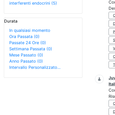
Co
interferenti endocrini
(5)
Des
Durata
D
In qualsiasi momento
Ora Passata
(0)
S
Passate 24 Ore
(0)
Settimana Passata
(0)
Mese Passato
(0)
O
Anno Passato
(0)
Intervallo Personalizzato…
Juv
Ita
Co
Ris
D