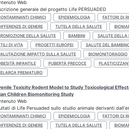
ntenuto Web
crizione generale del progetto Life PERSUADED
CONTAMINANTI CHIMICI
EPIDEMIOLOGIA
FATTORI DI R
IFFERENZE DI GENERE
TUTELA DELLA SALUTE
BIOMA
PROMOZIONE DELLA SALUTE
BAMBINI
SALUTE DELLA
TILI DI VITA
PROGETTI EUROPEI
SALUTE DEL BAMBIN
VALUTAZIONE IMPATTO SULLA SALUTE
BIOMONITORAGGIO
BESITÀ INFANTILE
PUBERTÀ PRECOCE
PLASTICIZZAN
TELARCA PREMATURO
enile Toxicity Rodent Model to Study Toxicological Effec
lian Children Biomonitoring Study
ntenuto Web
ultati di Life Persuaded sullo studio animale derivanti dall'
CONTAMINANTI CHIMICI
EPIDEMIOLOGIA
FATTORI DI R
IFFERENZE DI GENERE
TUTELA DELLA SALUTE
BIOMA