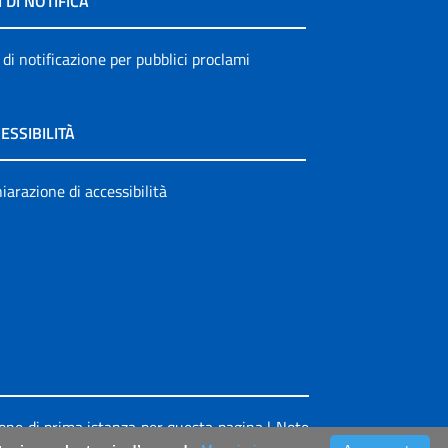
I DI NOTIFICA
 di notificazione per pubblici proclami
ESSIBILITÀ
iarazione di accessibilità
ione di prima istanza per questa pagina
|
Note