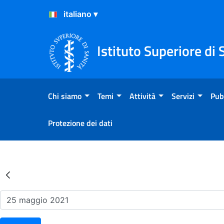
Salta al Contenuto
Salta al Footer
Istituto Superiore di 
Chi siamo
Temi
Attività
Servizi
Pub
Protezione dei dati
Risultati della Ricerca - Ev