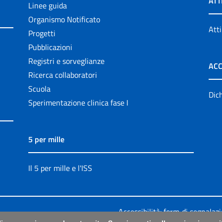
ATT
Linee guida
Organismo Notificato
Atti
Progetti
Pubblicazioni
Registri e sorveglianze
ACC
Ricerca collaboratori
Scuola
Dich
Sperimentazione clinica fase I
5 per mille
Il 5 per mille e l'ISS
Accessibilità: form di segnalaz