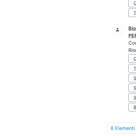
O
Bio
PE
Co
Ris
S
8 Elementi