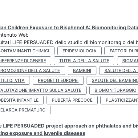
lian Children Exposure to Bisphenol A: Biomonitoring Da
ntenuto Web
ultati LIFE PERSUADED dello studio di biomonitoragio del 
CONTAMINANTI CHIMICI
EPIDEMIOLOGIA
FATTORI DI R
IFFERENZE DI GENERE
TUTELA DELLA SALUTE
BIOMA
PROMOZIONE DELLA SALUTE
BAMBINI
SALUTE DELLA
TILI DI VITA
PROGETTI EUROPEI
SALUTE DEL BAMBIN
VALUTAZIONE IMPATTO SULLA SALUTE
BIOMONITORAGGIO
BESITÀ INFANTILE
PUBERTÀ PRECOCE
PLASTICIZZAN
TELARCA PREMATURO
 LIFE PERSUADED project approach on phthalates and bisp
king exposure and juvenile diseases