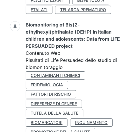
PLASTICIZZANTI
BISFENOLO A
FTALATI
TELARCA PREMATURO
Biomonitoring of Bis(2-
ethylhexyl)phthalate (DEHP) in Italian
children and adolescents: Data from LIFE
PERSUADED project
Contenuto Web
Risultati di Life Persuaded dello studio di
biomonitoraggio
CONTAMINANTI CHIMICI
EPIDEMIOLOGIA
FATTORI DI RISCHIO
DIFFERENZE DI GENERE
TUTELA DELLA SALUTE
BIOMARCATORI
INQUINAMENTO
PROMOZIONE DELLA SALUTE