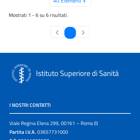
40 Elementi
Mostrati 1 - 6 su 6 risultati.
Pagina
1
Istituto Superiore di Sanità
I NOSTRI CONTATTI
Viale Regina Elena 299, 00161 – Roma (I)
Partita I.V.A.
03657731000