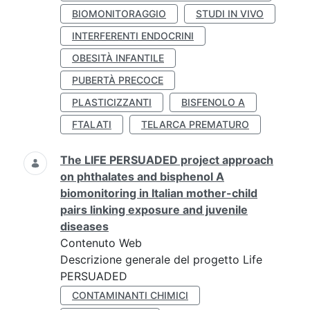
BIOMONITORAGGIO
STUDI IN VIVO
INTERFERENTI ENDOCRINI
OBESITÀ INFANTILE
PUBERTÀ PRECOCE
PLASTICIZZANTI
BISFENOLO A
FTALATI
TELARCA PREMATURO
The LIFE PERSUADED project approach
on phthalates and bisphenol A
biomonitoring in Italian mother-child
pairs linking exposure and juvenile
diseases
Contenuto Web
Descrizione generale del progetto Life
PERSUADED
CONTAMINANTI CHIMICI