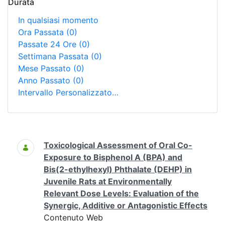
Durata
In qualsiasi momento
Ora Passata
(0)
Passate 24 Ore
(0)
Settimana Passata
(0)
Mese Passato
(0)
Anno Passato
(0)
Intervallo Personalizzato…
Ricerca
Toxicological Assessment of Oral Co-
Exposure to Bisphenol A (BPA) and
Bis(2-ethylhexyl) Phthalate (DEHP) in
Juvenile Rats at Environmentally
Relevant Dose Levels: Evaluation of the
Synergic, Additive or Antagonistic Effects
Contenuto Web