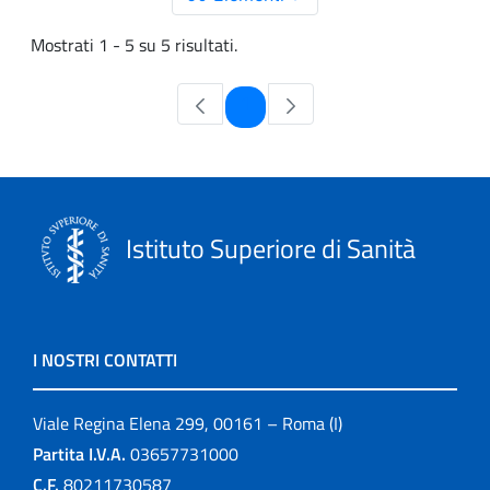
Mostrati 1 - 5 su 5 risultati.
Pagina
1
Istituto Superiore di Sanità
I NOSTRI CONTATTI
Viale Regina Elena 299, 00161 – Roma (I)
Partita I.V.A.
03657731000
C.F.
80211730587