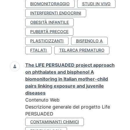
BIOMONITORAGGIO
STUDI IN VIVO
INTERFERENTI ENDOCRINI
OBESITÀ INFANTILE
PUBERTÀ PRECOCE
PLASTICIZZANTI
BISFENOLO A
FTALATI
TELARCA PREMATURO
The LIFE PERSUADED project approach
on phthalates and bisphenol A
biomonitoring in Italian mother-child
pairs linking exposure and juvenile
diseases
Contenuto Web
Descrizione generale del progetto Life
PERSUADED
CONTAMINANTI CHIMICI