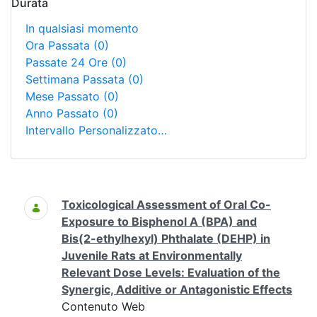
Durata
In qualsiasi momento
Ora Passata
(0)
Passate 24 Ore
(0)
Settimana Passata
(0)
Mese Passato
(0)
Anno Passato
(0)
Intervallo Personalizzato…
Ricerca
Toxicological Assessment of Oral Co-
Exposure to Bisphenol A (BPA) and
Bis(2-ethylhexyl) Phthalate (DEHP) in
Juvenile Rats at Environmentally
Relevant Dose Levels: Evaluation of the
Synergic, Additive or Antagonistic Effects
Contenuto Web