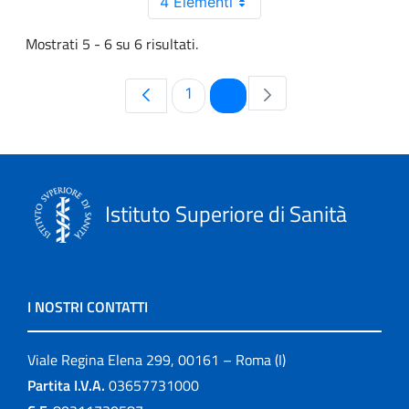
4 Elementi
Mostrati 5 - 6 su 6 risultati.
Pagina
Pagina
1
2
Istituto Superiore di Sanità
I NOSTRI CONTATTI
Viale Regina Elena 299, 00161 – Roma (I)
Partita I.V.A.
03657731000