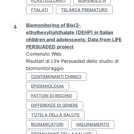
PLASTICIZZANTI
BISFENOLO A
FTALATI
TELARCA PREMATURO
Biomonitoring of Bis(2-
ethylhexyl)phthalate (DEHP) in Italian
children and adolescents: Data from LIFE
PERSUADED project
Contenuto Web
Risultati di Life Persuaded dello studio di
biomonitoraggio
CONTAMINANTI CHIMICI
EPIDEMIOLOGIA
FATTORI DI RISCHIO
DIFFERENZE DI GENERE
TUTELA DELLA SALUTE
BIOMARCATORI
INQUINAMENTO
PROMOZIONE DELLA SALUTE