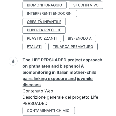
BIOMONITORAGGIO
STUDI IN VIVO
INTERFERENTI ENDOCRINI
OBESITÀ INFANTILE
PUBERTÀ PRECOCE
PLASTICIZZANTI
BISFENOLO A
FTALATI
TELARCA PREMATURO
The LIFE PERSUADED project approach
on phthalates and bisphenol A
biomonitoring in Italian mother-child
pairs linking exposure and juvenile
diseases
Contenuto Web
Descrizione generale del progetto Life
PERSUADED
CONTAMINANTI CHIMICI