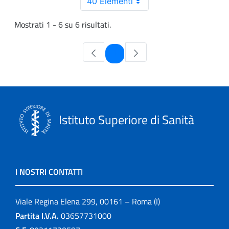
40 Elementi
Mostrati 1 - 6 su 6 risultati.
Pagina
1
Istituto Superiore di Sanità
I NOSTRI CONTATTI
Viale Regina Elena 299, 00161 – Roma (I)
Partita I.V.A.
03657731000