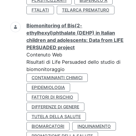
PLASTICIZZANTI
BISFENOLO A
FTALATI
TELARCA PREMATURO
Biomonitoring of Bis(2-
ethylhexyl)phthalate (DEHP) in Italian
children and adolescents: Data from LIFE
PERSUADED project
Contenuto Web
Risultati di Life Persuaded dello studio di
biomonitoraggio
CONTAMINANTI CHIMICI
EPIDEMIOLOGIA
FATTORI DI RISCHIO
DIFFERENZE DI GENERE
TUTELA DELLA SALUTE
BIOMARCATORI
INQUINAMENTO
PROMOZIONE DELLA SALUTE