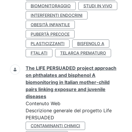
BIOMONITORAGGIO
STUDI IN VIVO
INTERFERENTI ENDOCRINI
OBESITÀ INFANTILE
PUBERTÀ PRECOCE
PLASTICIZZANTI
BISFENOLO A
FTALATI
TELARCA PREMATURO
The LIFE PERSUADED project approach
on phthalates and bisphenol A
biomonitoring in Italian mother-child
pairs linking exposure and juvenile
diseases
Contenuto Web
Descrizione generale del progetto Life
PERSUADED
CONTAMINANTI CHIMICI