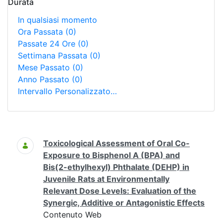
Durata
In qualsiasi momento
Ora Passata
(0)
Passate 24 Ore
(0)
Settimana Passata
(0)
Mese Passato
(0)
Anno Passato
(0)
Intervallo Personalizzato…
Ricerca
Toxicological Assessment of Oral Co-
Exposure to Bisphenol A (BPA) and
Bis(2-ethylhexyl) Phthalate (DEHP) in
Juvenile Rats at Environmentally
Relevant Dose Levels: Evaluation of the
Synergic, Additive or Antagonistic Effects
Contenuto Web