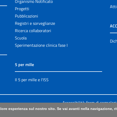
Organismo Notificato
Atti
Progetti
Pubblicazioni
Registri e sorveglianze
ACC
Ricerca collaboratori
Scuola
Dich
Sperimentazione clinica fase I
5 per mille
Il 5 per mille e l'ISS
Accessibilità: form di segnalaz
liore esperienza sul nostro sito. Se vai avanti nella navigazione, 
Legali
|
Sitemap