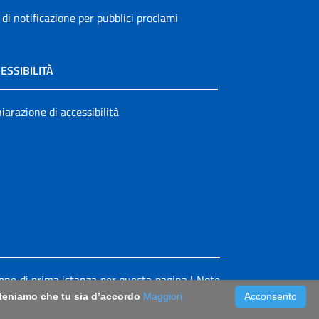
 di notificazione per pubblici proclami
ESSIBILITÀ
iarazione di accessibilità
ione di prima istanza per questa pagina
|
Note
riteniamo che tu sia d’accordo
Maggiori
Acconsento