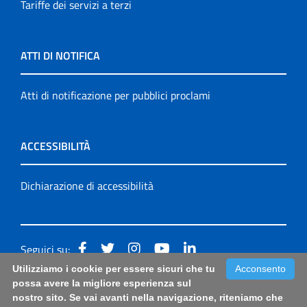
Tariffe dei servizi a terzi
ATTI DI NOTIFICA
Atti di notificazione per pubblici proclami
ACCESSIBILITÀ
Dichiarazione di accessibilità
Seguici su:
Utilizziamo i cookie per essere sicuri che tu
Acconsento
Accessibilità: form di segnalazione di prima istanza per
possa avere la migliore esperienza sul
nostro sito. Se vai avanti nella navigazione, riteniamo che
questa pagina
|
Note Legali
|
Sitemap