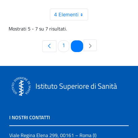
4 Elementi
Mostrati 5 - 7 su 7 risultati.
Pagina
Pagina
1
2
Istituto Superiore di Sanità
I NOSTRI CONTATTI
Viale Regina Elena 299, 00161 – Roma (I)