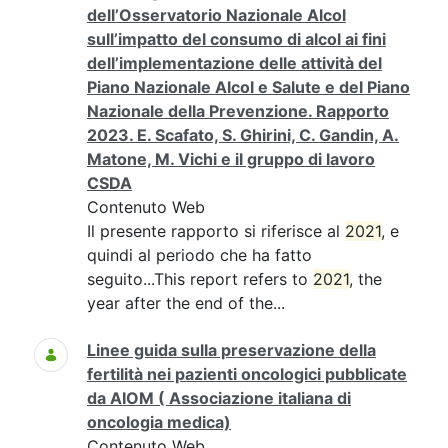
dell’Osservatorio Nazionale Alcol
sull’impatto del consumo di alcol ai fini
dell’implementazione delle attività del
Piano Nazionale Alcol e Salute e del Piano
Nazionale della Prevenzione. Rapporto
2023. E. Scafato, S. Ghirini, C. Gandin, A.
Matone, M. Vichi e il gruppo di lavoro
CSDA
Contenuto Web
Il presente rapporto si riferisce al
2021
, e
quindi al periodo che ha fatto
seguito...This report refers to
2021
, the
year after the end of the...
Linee guida sulla preservazione della
fertilità nei pazienti oncologici pubblicate
da AIOM ( Associazione italiana di
oncologia medica)
Contenuto Web