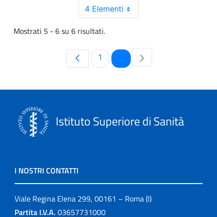
4 Elementi
Mostrati 5 - 6 su 6 risultati.
Pagina
Pagina
1
2
Istituto Superiore di Sanità
I NOSTRI CONTATTI
Viale Regina Elena 299, 00161 – Roma (I)
Partita I.V.A.
03657731000