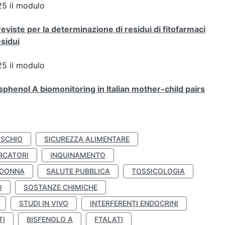
5 il modulo
viste per la determinazione di residui di fitofarmaci
esidui
5 il modulo
henol A biomonitoring in Italian mother-child pairs
ISCHIO
SICUREZZA ALIMENTARE
RCATORI
INQUINAMENTO
 DONNA
SALUTE PUBBLICA
TOSSICOLOGIA
O
SOSTANZE CHIMICHE
STUDI IN VIVO
INTERFERENTI ENDOCRINI
TI
BISFENOLO A
FTALATI