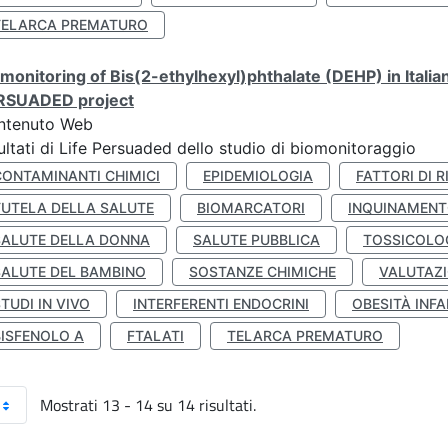
TELARCA PREMATURO
monitoring of Bis(2-ethylhexyl)phthalate (DEHP) in Italia
RSUADED project
ntenuto Web
ultati di Life Persuaded dello studio di biomonitoraggio
CONTAMINANTI CHIMICI
EPIDEMIOLOGIA
FATTORI DI R
TUTELA DELLA SALUTE
BIOMARCATORI
INQUINAMEN
SALUTE DELLA DONNA
SALUTE PUBBLICA
TOSSICOLO
SALUTE DEL BAMBINO
SOSTANZE CHIMICHE
VALUTAZI
TUDI IN VIVO
INTERFERENTI ENDOCRINI
OBESITÀ INFA
BISFENOLO A
FTALATI
TELARCA PREMATURO
Mostrati 13 - 14 su 14 risultati.