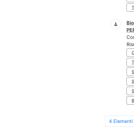
Bio
PE
Co
Ris
S
4 Elementi