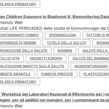
TELARCA PREMATURO
lian Children Exposure to Bisphenol A: Biomonitoring Da
ntenuto Web
ultati LIFE PERSUADED dello studio di biomonitoragio del 
CONTAMINANTI CHIMICI
EPIDEMIOLOGIA
FATTORI DI R
IFFERENZE DI GENERE
TUTELA DELLA SALUTE
BIOMA
PROMOZIONE DELLA SALUTE
BAMBINI
SALUTE DELLA
TILI DI VITA
PROGETTI EUROPEI
SALUTE DEL BAMBIN
VALUTAZIONE IMPATTO SULLA SALUTE
BIOMONITORAGGIO
BESITÀ INFANTILE
PUBERTÀ PRECOCE
PLASTICIZZAN
TELARCA PREMATURO
 Workshop dei Laboratori Nazionali di Riferimento per i met
gimi, per gli additivi nei mangimi, per i contaminanti da 
ntenuto Web