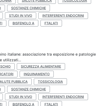
 DONNA
SALUTE PUBBLICA
TOSSICOLOGIA
O
SOSTANZE CHIMICHE
STUDI IN VIVO
INTERFERENTI ENDOCRINI
TI
BISFENOLO A
FTALATI
ino italiane: associazione tra esposizione e patologie
utilizzati...
ISCHIO
SICUREZZA ALIMENTARE
RCATORI
INQUINAMENTO
ALUTE PUBBLICA
TOSSICOLOGIA
O
SOSTANZE CHIMICHE
STUDI IN VIVO
INTERFERENTI ENDOCRINI
TI
BISFENOLO A
FTALATI