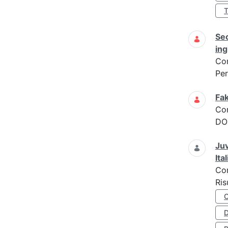
Sec
ing
Co
Per
Fak
Co
DOM
Juv
Ita
Co
Ris
D