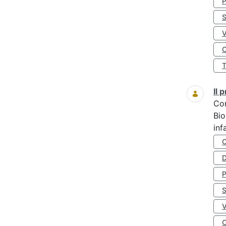
S
O
Il
Co
Bio
inf
D
S
O