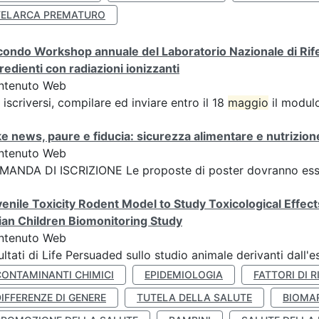
TELARCA PREMATURO
ondo Workshop annuale del Laboratorio Nazionale di Riferi
redienti con radiazioni ionizzanti
ntenuto Web
 iscriversi, compilare ed inviare entro il 18
maggio
il modulo
e news, paure e fiducia: sicurezza alimentare e nutrizione
ntenuto Web
ANDA DI ISCRIZIONE Le proposte di poster dovranno esser
enile Toxicity Rodent Model to Study Toxicological Effec
lian Children Biomonitoring Study
ntenuto Web
ultati di Life Persuaded sullo studio animale derivanti dall'
CONTAMINANTI CHIMICI
EPIDEMIOLOGIA
FATTORI DI R
IFFERENZE DI GENERE
TUTELA DELLA SALUTE
BIOMA