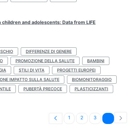
n children and adolescents: Data from LIFE
ISCHIO
DIFFERENZE DI GENERE
TO
PROMOZIONE DELLA SALUTE
BAMBINI
GIA
STILI DI VITA
PROGETTI EUROPEI
ONE IMPATTO SULLA SALUTE
BIOMONITORAGGIO
NTILE
PUBERTÀ PRECOCE
PLASTICIZZANTI
Pagina
Pagina
Pagina
Pagina
1
2
3
4