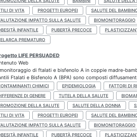
PROMOZIONE DELLA SALUTE
BAMBINI
SALUTE DELLA
TILI DI VITA
PROGETTI EUROPEI
SALUTE DEL BAMBIN
VALUTAZIONE IMPATTO SULLA SALUTE
BIOMONITORAGGIO
BESITÀ INFANTILE
PUBERTÀ PRECOCE
PLASTICIZZAN
TELARCA PREMATURO
 progetto LIFE PERSUADED
ntenuto Web
monitoraggio di ftalati e bisfenolo A in coppie madre-bamb
antili Ftalati e Bisfenolo A (BPA) sono composti diffusamente 
CONTAMINANTI CHIMICI
EPIDEMIOLOGIA
FATTORI DI R
IFFERENZE DI GENERE
TUTELA DELLA SALUTE
BIOMA
PROMOZIONE DELLA SALUTE
SALUTE DELLA DONNA
S
TILI DI VITA
PROGETTI EUROPEI
SALUTE DEL BAMBIN
VALUTAZIONE IMPATTO SULLA SALUTE
BIOMONITORAGGIO
BESITÀ INFANTILE
PUBERTÀ PRECOCE
PLASTICIZZAN