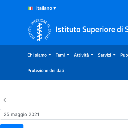
Salta al Contenuto
Salta al Footer
Istituto Superiore di 
Chi siamo
Temi
Attività
Servizi
Pub
Protezione dei dati
Risultati della Ricerca - Ev