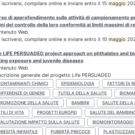
 iscriversi, compilare online e inviare entro il 15
maggio
202
so di approfondimento sulle attività di campionamento pre
fini del controllo della loro conformità ai limiti massimi di r
ntenuto Web
 iscriversi, compilare online e inviare entro il 10
maggio
202
 LIFE PERSUADED project approach on phthalates and bisp
king exposure and juvenile diseases
ntenuto Web
crizione generale del progetto Life PERSUADED
CONTAMINANTI CHIMICI
EPIDEMIOLOGIA
FATTORI DI R
IFFERENZE DI GENERE
TUTELA DELLA SALUTE
BIOMA
PROMOZIONE DELLA SALUTE
BAMBINI
SALUTE DELLA
TILI DI VITA
PROGETTI EUROPEI
SALUTE DEL BAMBIN
VALUTAZIONE IMPATTO SULLA SALUTE
BIOMONITORAGGIO
BESITÀ INFANTILE
PUBERTÀ PRECOCE
PLASTICIZZAN