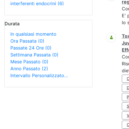
re
interferenti endocrini
(6)
Co
E' 
lo 
Durata
In qualsiasi momento
Tox
Ora Passata
(0)
Juv
Passate 24 Ore
(0)
Eff
Settimana Passata
(0)
Co
Mese Passato
(0)
Ris
Anno Passato
(2)
die
Intervallo Personalizzato…
D
S
O