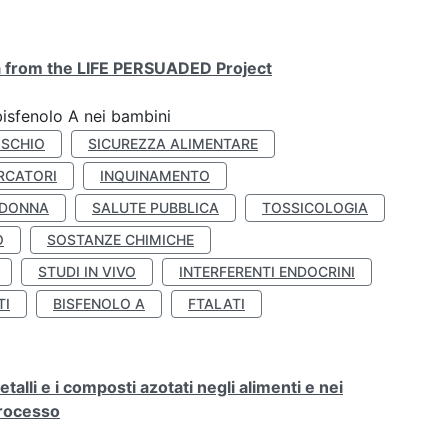
ta from the LIFE PERSUADED Project
bisfenolo A nei bambini
ISCHIO
SICUREZZA ALIMENTARE
RCATORI
INQUINAMENTO
 DONNA
SALUTE PUBBLICA
TOSSICOLOGIA
O
SOSTANZE CHIMICHE
STUDI IN VIVO
INTERFERENTI ENDOCRINI
TI
BISFENOLO A
FTALATI
alli e i composti azotati negli alimenti e nei
processo