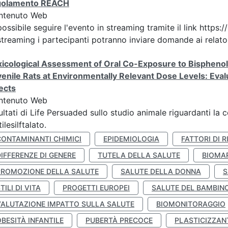
golamento REACH
ntenuto Web
possibile seguire l'evento in streaming tramite il link h
streaming i partecipanti potranno inviare domande ai relatori
icological Assessment of Oral Co-Exposure to Bisphenol 
enile Rats at Environmentally Relevant Dose Levels: Evalu
ects
ntenuto Web
ultati di Life Persuaded sullo studio animale riguardanti la 
tilesilftalato.
CONTAMINANTI CHIMICI
EPIDEMIOLOGIA
FATTORI DI R
IFFERENZE DI GENERE
TUTELA DELLA SALUTE
BIOMA
PROMOZIONE DELLA SALUTE
SALUTE DELLA DONNA
S
TILI DI VITA
PROGETTI EUROPEI
SALUTE DEL BAMBIN
VALUTAZIONE IMPATTO SULLA SALUTE
BIOMONITORAGGIO
BESITÀ INFANTILE
PUBERTÀ PRECOCE
PLASTICIZZAN