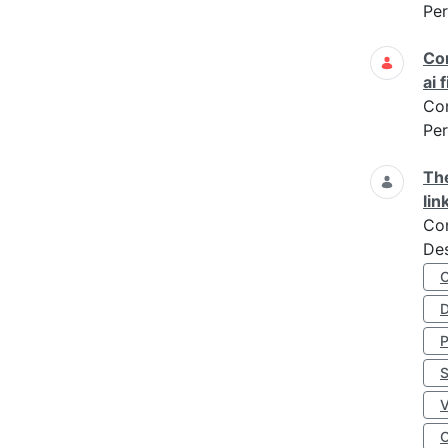
Per
Cor
ai 
Co
Per
The
lin
Co
Des
D
S
O