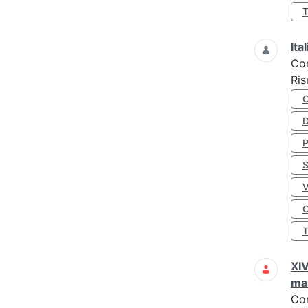
Ita
Co
Ris
D
S
O
XIV
man
Co