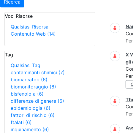
Ricerca
Voci Risorse
Ricerca
Na
Qualsiasi Risorsa
Co
Contenuto Web
(14)
Per
Tag
X W
gli
Qualsiasi Tag
Co
contaminanti chimici
(7)
Per
biomarcatori
(6)
biomonitoraggio
(6)
bisfenolo a
(6)
The
differenze di genere
(6)
Co
epidemiologia
(6)
Per
fattori di rischio
(6)
ftalati
(6)
Ass
inquinamento
(6)