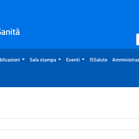
Sanità
blicazioni
Sala stampa
Eventi
ISSalute
Amministraz
enti