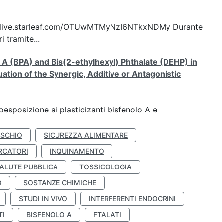
ttps://live.starleaf.com/OTUwMTMyNzI6NTkxNDMy Durante
 tramite...
A (BPA) and Bis(2-ethylhexyl) Phthalate (DEHP) in
ation of the Synergic, Additive or Antagonistic
coesposizione ai plasticizanti bisfenolo A e
ISCHIO
SICUREZZA ALIMENTARE
RCATORI
INQUINAMENTO
ALUTE PUBBLICA
TOSSICOLOGIA
O
SOSTANZE CHIMICHE
STUDI IN VIVO
INTERFERENTI ENDOCRINI
TI
BISFENOLO A
FTALATI