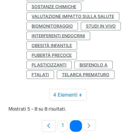
SOSTANZE CHIMICHE
VALUTAZIONE IMPATTO SULLA SALUTE
BIOMONITORAGGIO
STUDI IN VIVO
INTERFERENTI ENDOCRINI
OBESITÀ INFANTILE
PUBERTÀ PRECOCE
PLASTICIZZANTI
BISFENOLO A
FTALATI
TELARCA PREMATURO
4 Elementi
Mostrati 5 - 8 su 8 risultati.
Pagina
Pagina
1
2