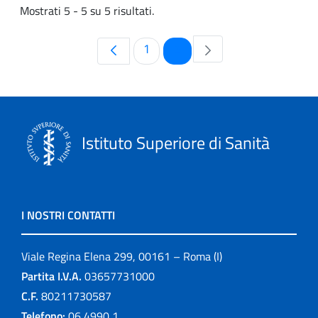
Mostrati 5 - 5 su 5 risultati.
Pagina
Pagina
1
2
Istituto Superiore di Sanità
I NOSTRI CONTATTI
Viale Regina Elena 299, 00161 – Roma (I)
Partita I.V.A.
03657731000
C.F.
80211730587
Telefono:
06 4990 1