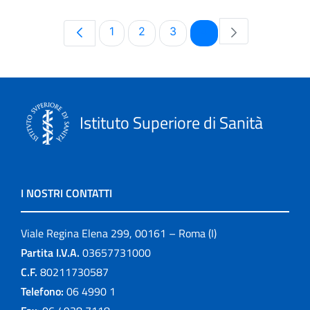
Pagina
Pagina
Pagina
Pagina
1
2
3
4
Istituto Superiore di Sanità
I NOSTRI CONTATTI
Viale Regina Elena 299, 00161 – Roma (I)
Partita I.V.A.
03657731000
C.F.
80211730587
Telefono:
06 4990 1