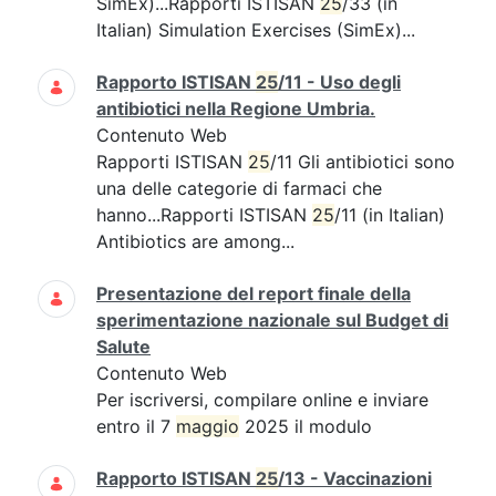
SimEx)...Rapporti ISTISAN
25
/33 (in
Italian) Simulation Exercises (SimEx)...
Rapporto ISTISAN
25
/11 - Uso degli
antibiotici nella Regione Umbria.
Contenuto Web
Rapporti ISTISAN
25
/11 Gli antibiotici sono
una delle categorie di farmaci che
hanno...Rapporti ISTISAN
25
/11 (in Italian)
Antibiotics are among...
Presentazione del report finale della
sperimentazione nazionale sul Budget di
Salute
Contenuto Web
Per iscriversi, compilare online e inviare
entro il 7
maggio
2025 il modulo
Rapporto ISTISAN
25
/13 - Vaccinazioni