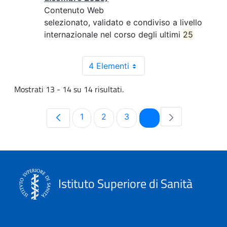
Contenuto Web
selezionato, validato e condiviso a livello
internazionale nel corso degli ultimi
25
4 Elementi
Mostrati 13 - 14 su 14 risultati.
Pagina
Pagina
Pagina
Pagina
1
2
3
4
Istituto Superiore di Sanità