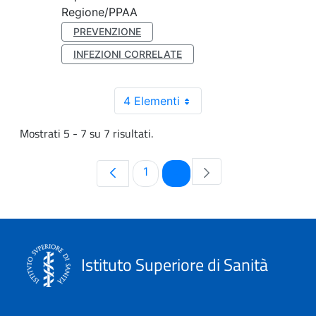
Regione/PPAA
PREVENZIONE
INFEZIONI CORRELATE
4 Elementi
Mostrati 5 - 7 su 7 risultati.
Pagina
Pagina
1
2
Istituto Superiore di Sanità