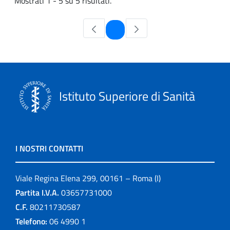
Mostrati 1 - 5 su 5 risultati.
Pagina
1
Istituto Superiore di Sanità
I NOSTRI CONTATTI
Viale Regina Elena 299, 00161 – Roma (I)
Partita I.V.A.
03657731000
C.F.
80211730587
Telefono:
06 4990 1