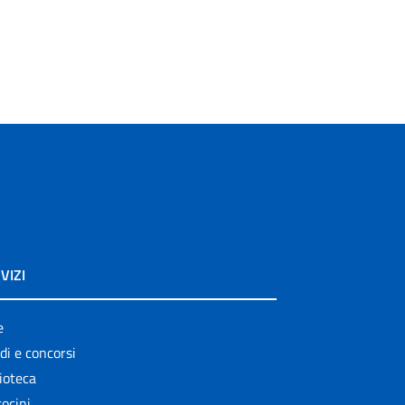
VIZI
e
di e concorsi
ioteca
ocini