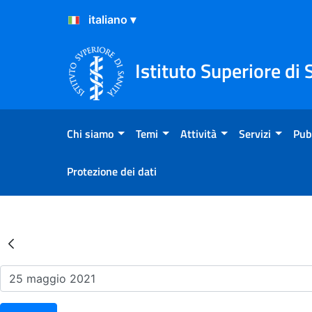
Salta al Contenuto
Salta al Footer
Istituto Superiore di 
Chi siamo
Temi
Attività
Servizi
Pub
Protezione dei dati
Risultati della Ricerca - Ev