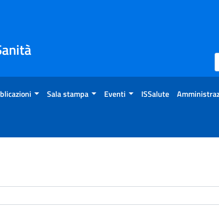
Sanità
blicazioni
Sala stampa
Eventi
ISSalute
Amministraz
enti