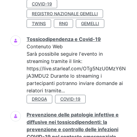
COVID-19
REGISTRO NAZIONALE GEMELLI
TWINS
RNG
GEMELLI
Tossicodipendenza e Covid-19
Contenuto Web
Sarà possibile seguire l'evento in
streaming tramite il link:
https://live.starleaf.com/OTg5NzU0MzY6N
jA3MDU2 Durante lo streaming i
partecipanti potranno inviare domande ai
relatori tramite...
DROGA
COVID-19
Prevenzione delle patologie infettive e
diffusive nei tossicodipendenti: la
prevenzione e controllo delle infezioni
COVID-19 nel contesto emergenziale