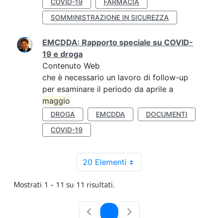
COVID-19
FARMACIA
SOMMINISTRAZIONE IN SICUREZZA
EMCDDA: Rapporto speciale su COVID-
19 e droga
Contenuto Web
che è necessario un lavoro di follow-up
per esaminare il periodo da aprile a
maggio
DROGA
EMCDDA
DOCUMENTI
COVID-19
20 Elementi
Mostrati 1 - 11 su 11 risultati.
Pagina
1