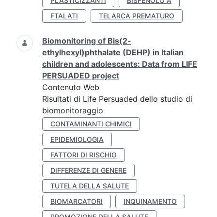
PLASTICIZZANTI
BISFENOLO A
FTALATI
TELARCA PREMATURO
Biomonitoring of Bis(2-
ethylhexyl)phthalate (DEHP) in Italian
children and adolescents: Data from LIFE
PERSUADED project
Contenuto Web
Risultati di Life Persuaded dello studio di
biomonitoraggio
CONTAMINANTI CHIMICI
EPIDEMIOLOGIA
FATTORI DI RISCHIO
DIFFERENZE DI GENERE
TUTELA DELLA SALUTE
BIOMARCATORI
INQUINAMENTO
PROMOZIONE DELLA SALUTE