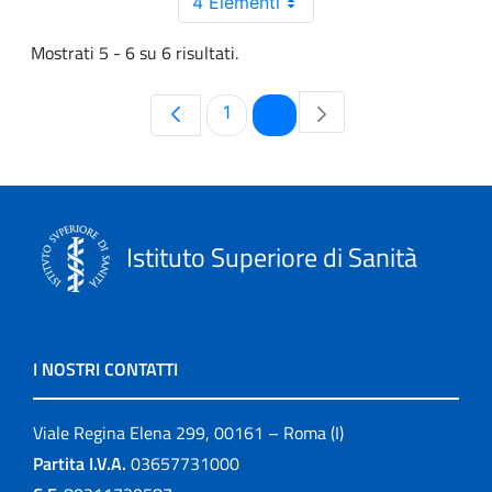
4 Elementi
Mostrati 5 - 6 su 6 risultati.
Pagina
Pagina
1
2
Istituto Superiore di Sanità
I NOSTRI CONTATTI
Viale Regina Elena 299, 00161 – Roma (I)
Partita I.V.A.
03657731000