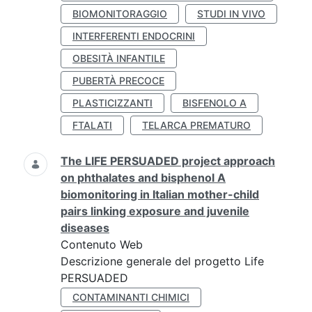
BIOMONITORAGGIO
STUDI IN VIVO
INTERFERENTI ENDOCRINI
OBESITÀ INFANTILE
PUBERTÀ PRECOCE
PLASTICIZZANTI
BISFENOLO A
FTALATI
TELARCA PREMATURO
The LIFE PERSUADED project approach
on phthalates and bisphenol A
biomonitoring in Italian mother-child
pairs linking exposure and juvenile
diseases
Contenuto Web
Descrizione generale del progetto Life
PERSUADED
CONTAMINANTI CHIMICI