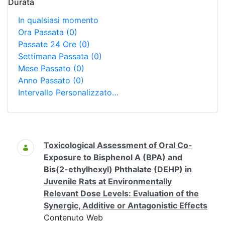
Durata
In qualsiasi momento
Ora Passata
(0)
Passate 24 Ore
(0)
Settimana Passata
(0)
Mese Passato
(0)
Anno Passato
(0)
Intervallo Personalizzato…
Ricerca
Toxicological Assessment of Oral Co-
Exposure to Bisphenol A (BPA) and
Bis(2-ethylhexyl) Phthalate (DEHP) in
Juvenile Rats at Environmentally
Relevant Dose Levels: Evaluation of the
Synergic, Additive or Antagonistic Effects
Contenuto Web