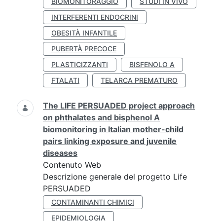
BIOMONITORAGGIO
STUDI IN VIVO
INTERFERENTI ENDOCRINI
OBESITÀ INFANTILE
PUBERTÀ PRECOCE
PLASTICIZZANTI
BISFENOLO A
FTALATI
TELARCA PREMATURO
The LIFE PERSUADED project approach
on phthalates and bisphenol A
biomonitoring in Italian mother-child
pairs linking exposure and juvenile
diseases
Contenuto Web
Descrizione generale del progetto Life
PERSUADED
CONTAMINANTI CHIMICI
EPIDEMIOLOGIA