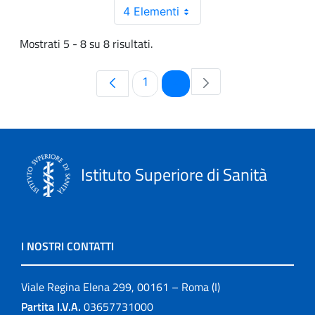
4 Elementi
Mostrati 5 - 8 su 8 risultati.
Pagina
Pagina
1
2
Istituto Superiore di Sanità
I NOSTRI CONTATTI
Viale Regina Elena 299, 00161 – Roma (I)
Partita I.V.A.
03657731000