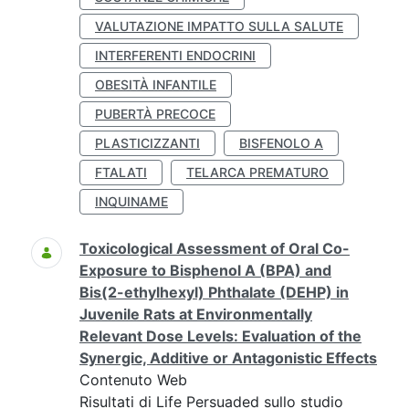
VALUTAZIONE IMPATTO SULLA SALUTE
INTERFERENTI ENDOCRINI
OBESITÀ INFANTILE
PUBERTÀ PRECOCE
PLASTICIZZANTI
BISFENOLO A
FTALATI
TELARCA PREMATURO
INQUINAME
Toxicological Assessment of Oral Co-
Exposure to Bisphenol A (BPA) and
Bis(2-ethylhexyl) Phthalate (DEHP) in
Juvenile Rats at Environmentally
Relevant Dose Levels: Evaluation of the
Synergic, Additive or Antagonistic Effects
Contenuto Web
Risultati di Life Persuaded sullo studio