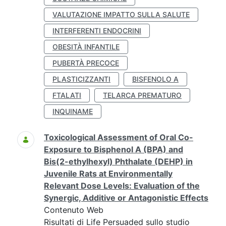
VALUTAZIONE IMPATTO SULLA SALUTE
INTERFERENTI ENDOCRINI
OBESITÀ INFANTILE
PUBERTÀ PRECOCE
PLASTICIZZANTI
BISFENOLO A
FTALATI
TELARCA PREMATURO
INQUINAME
Toxicological Assessment of Oral Co-
Exposure to Bisphenol A (BPA) and
Bis(2-ethylhexyl) Phthalate (DEHP) in
Juvenile Rats at Environmentally
Relevant Dose Levels: Evaluation of the
Synergic, Additive or Antagonistic Effects
Contenuto Web
Risultati di Life Persuaded sullo studio