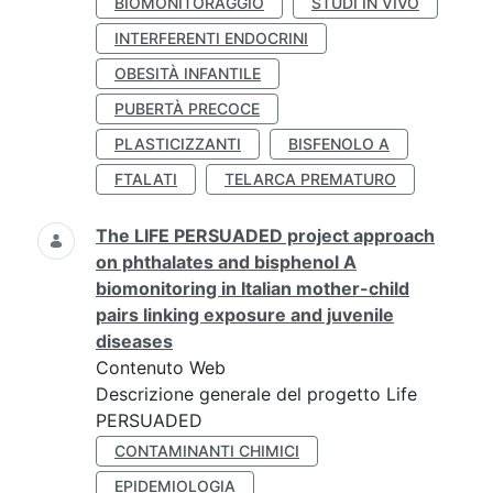
BIOMONITORAGGIO
STUDI IN VIVO
INTERFERENTI ENDOCRINI
OBESITÀ INFANTILE
PUBERTÀ PRECOCE
PLASTICIZZANTI
BISFENOLO A
FTALATI
TELARCA PREMATURO
The LIFE PERSUADED project approach
on phthalates and bisphenol A
biomonitoring in Italian mother-child
pairs linking exposure and juvenile
diseases
Contenuto Web
Descrizione generale del progetto Life
PERSUADED
CONTAMINANTI CHIMICI
EPIDEMIOLOGIA