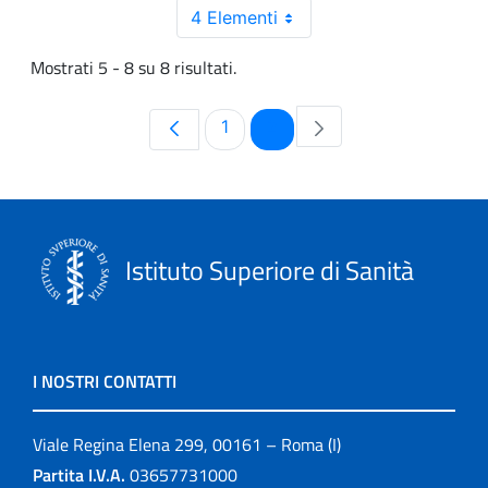
4 Elementi
Mostrati 5 - 8 su 8 risultati.
Pagina
Pagina
1
2
Istituto Superiore di Sanità
I NOSTRI CONTATTI
Viale Regina Elena 299, 00161 – Roma (I)
Partita I.V.A.
03657731000