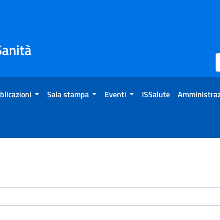
Sanità
blicazioni
Sala stampa
Eventi
ISSalute
Amministraz
enti