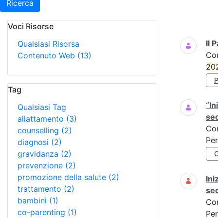
Ricerca
Voci Risorse
Ricerca
Il 
Qualsiasi Risorsa
Co
Contenuto Web
(13)
20
Tag
“In
Qualsiasi Tag
se
allattamento
(3)
Co
counselling
(2)
Per
diagnosi
(2)
gravidanza
(2)
prevenzione
(2)
promozione della salute
(2)
Ini
trattamento
(2)
se
bambini
(1)
Co
co-parenting
(1)
Per