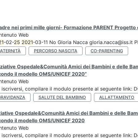
Padre nei primi mille giorni- Formazione PARENT Progetto 
ntenuto Web
21
-02-
25
2021
-03-11 No Gloria Nacca gloria.nacca@iss.it P
PATERNITÀ
PERCORSO NASCITA
CO-PARENTING
iziative Ospedale&Comunità Amici dei Bambini e delle Bam
condo il modello OMS/UNICEF 2020”
ntenuto Web
 iscriversi, compilare il modulo presente al seguente lin
GRAVIDANZA
SALUTE DEL BAMBINO
ALLATTAMENTO
ziative Ospedale&Comunità Amici dei Bambini e delle Bamb
condo il modello OMS/UNICEF 2020
ntenuto Web
 iscriversi, compilare il modulo presente al seguente link: 