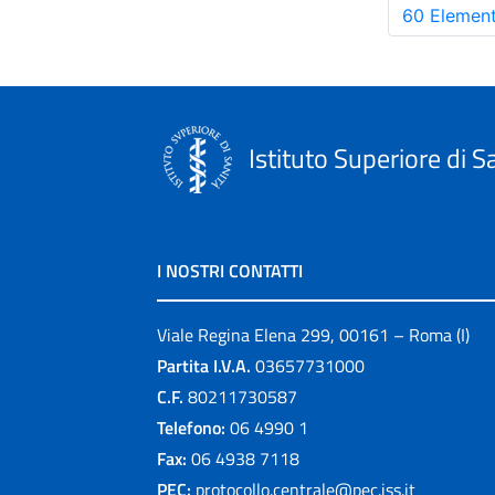
60 Element
Istituto Superiore di S
I NOSTRI CONTATTI
Viale Regina Elena 299, 00161 – Roma (I)
Partita I.V.A.
03657731000
C.F.
80211730587
Telefono:
06 4990 1
Fax:
06 4938 7118
PEC:
protocollo.centrale@pec.iss.it