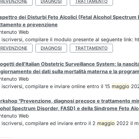
PREVENZIONE
DIAGNOSI
TRATTAMENTO
spettro dei Disturbi Feto Alcolici (Fetal Alcohol Spectrum
attamento e prevenzione
ntenuto Web
 iscriversi, compilare il modulo presente al seguente link
PREVENZIONE
DIAGNOSI
TRATTAMENTO
rogetti dell’Italian Obstetric Surveillance System: la nas
ggiornamento dei dati sulla mortalità materna e la progr
ntenuto Web
 iscriversi, compilare e inviare online entro il 15
maggio
202
kshop "Prevenzione, diagnosi precoce e trattamento mirato
ohol Spectrum Disorder, FASD) e della Sindrome Feto Alc
ntenuto Web
 iscriversi, compilare ed inviare entro il 2
maggio
2022 il m