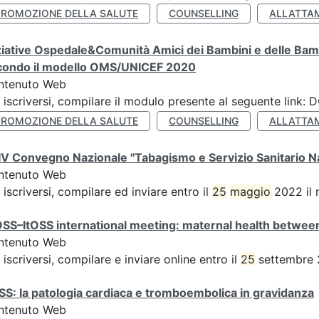
PROMOZIONE DELLA SALUTE
COUNSELLING
ALLATTA
ziative Ospedale&Comunità Amici dei Bambini e delle Bamb
condo il modello OMS/UNICEF 2020
ntenuto Web
 iscriversi, compilare il modulo presente al seguente lin
PROMOZIONE DELLA SALUTE
COUNSELLING
ALLATTA
V Convegno Nazionale "Tabagismo e Servizio Sanitario N
ntenuto Web
 iscriversi, compilare ed inviare entro il
25
maggio
2022 il 
SS–ItOSS international meeting: maternal health between
ntenuto Web
 iscriversi, compilare e inviare online entro il
25
settembre 2
SS: la patologia cardiaca e tromboembolica in gravidanza
ntenuto Web