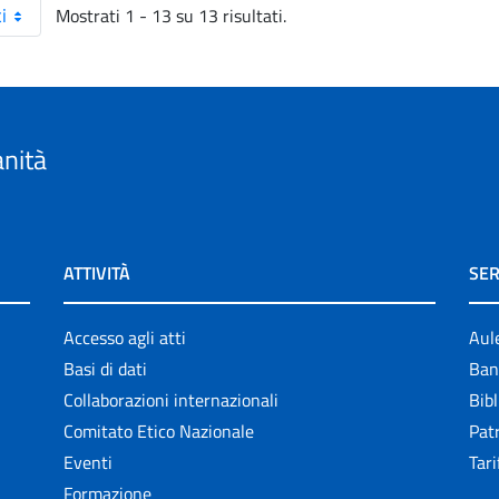
Mostrati 1 - 13 su 13 risultati.
i
anità
ATTIVITÀ
SER
Accesso agli atti
Aul
Basi di dati
Ban
Collaborazioni internazionali
Bibl
Comitato Etico Nazionale
Patr
Eventi
Tari
Formazione