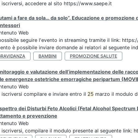
 iscriversi, accedere al sito https://www.saepe.it
utami a fare da sola… da solo”. Educazione e promozione de
ntessori
ntenuto Web
possibile seguire l'evento in streaming tramite il link: h
vento è possibile inviare domande ai relatori al seguente indi
GRAVIDANZA
BAMBINI
PROMOZIONE SALUTE
itoraggio e valutazione dell’implementazione delle racco
lle emergenze ostetriche emorragiche peripartum (MOVI
ntenuto Web
 iscriversi compilare e inviare entro il
25
marzo il modulo di
spettro dei Disturbi Feto Alcolici (Fetal Alcohol Spectrum
attamento e prevenzione
ntenuto Web
 iscriversi, compilare il modulo presente al seguente link