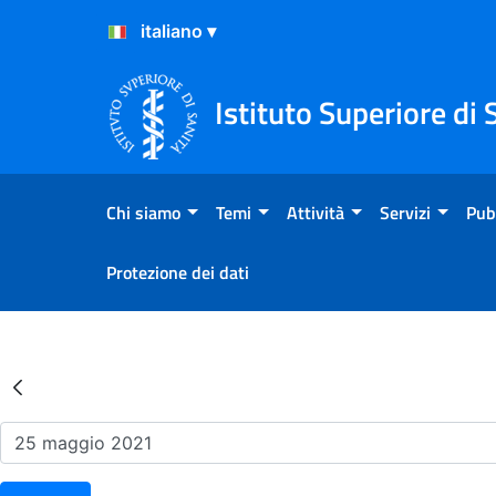
Salta al Contenuto
Salta al Footer
Istituto Superiore di 
Chi siamo
Temi
Attività
Servizi
Pub
Protezione dei dati
Risultati della Ricerca - Ev