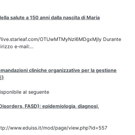
lla salute a 150 anni dalla nascita di Maria
ttps://live.starleaf.com/OTUwMTMyNzI6MDgxMjIy Durante
rizzo e-mail:...
mandazioni cliniche organizzative per la gestione
E)
sponibile al seguente
 Disorders, FASD): epidemiologia, diagnosi,
: http://www.eduiss.it/mod/page/view.php?id=557