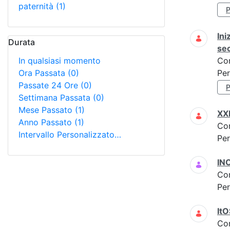
paternità
(1)
Ini
Durata
se
In qualsiasi momento
Co
Ora Passata
(0)
Per
Passate 24 Ore
(0)
Settimana Passata
(0)
Mese Passato
(1)
XXI
Anno Passato
(1)
Co
Intervallo Personalizzato…
Per
INO
Co
Per
ItO
Co