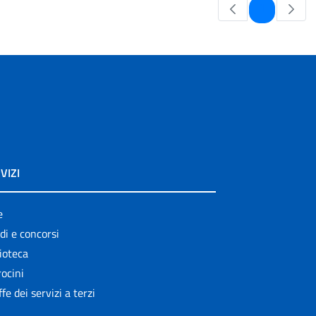
Pagina
1
VIZI
e
di e concorsi
ioteca
ocini
ffe dei servizi a terzi