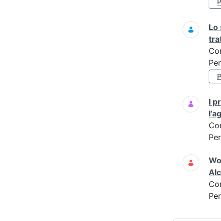
Lo 
tr
Co
Per
I p
l’a
Co
Per
Wor
Alc
Co
Per