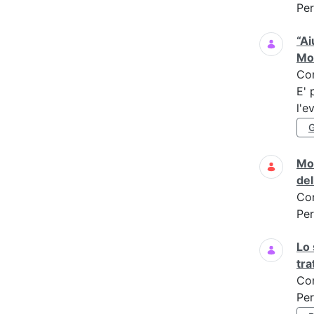
Per
“Ai
Mo
Co
E' 
l'e
Mon
de
Co
Per
Lo 
tr
Co
Per