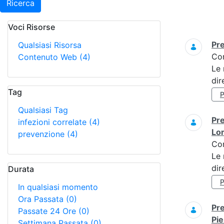
Ricerca
Voci Risorse
Ricerca
Pre
Qualsiasi Risorsa
Co
Contenuto Web
(4)
Le 
dir
Tag
Qualsiasi Tag
Pre
infezioni correlate
(4)
Lo
prevenzione
(4)
Co
Le 
dir
Durata
In qualsiasi momento
Ora Passata
(0)
Pre
Passate 24 Ore
(0)
Pi
Settimana Passata
(0)