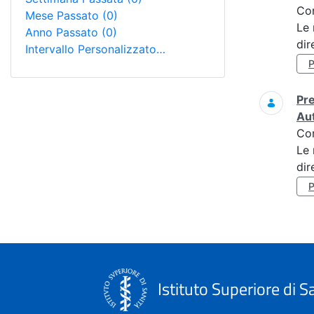
Co
Mese Passato
(0)
Le 
Anno Passato
(0)
dir
Intervallo Personalizzato…
Pre
Au
Co
Le 
dir
Istituto Superiore di S