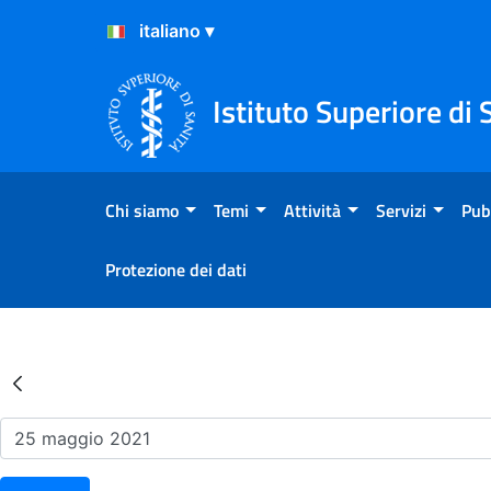
Salta al Contenuto
Salta al Footer
Istituto Superiore di 
Chi siamo
Temi
Attività
Servizi
Pub
Protezione dei dati
Risultati della Ricerca - Ev