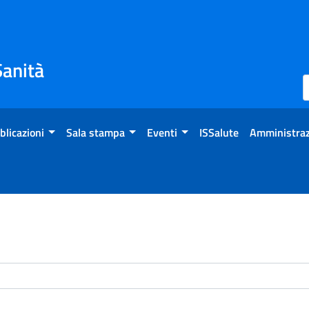
Sanità
blicazioni
Sala stampa
Eventi
ISSalute
Amministraz
enti