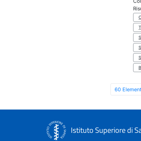
Co
Ris
S
60 Element
Istituto Superiore di S