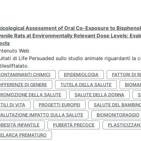
icological Assessment of Oral Co-Exposure to Bisphenol 
enile Rats at Environmentally Relevant Dose Levels: Evalu
ects
ntenuto Web
ultati di Life Persuaded sullo studio animale riguardanti la 
tilesilftalato.
CONTAMINANTI CHIMICI
EPIDEMIOLOGIA
FATTORI DI R
IFFERENZE DI GENERE
TUTELA DELLA SALUTE
BIOMA
PROMOZIONE DELLA SALUTE
SALUTE DELLA DONNA
S
TILI DI VITA
PROGETTI EUROPEI
SALUTE DEL BAMBIN
VALUTAZIONE IMPATTO SULLA SALUTE
BIOMONITORAGGIO
BESITÀ INFANTILE
PUBERTÀ PRECOCE
PLASTICIZZAN
TELARCA PREMATURO