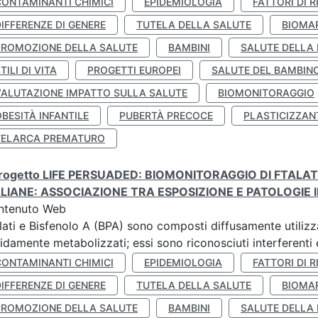
CONTAMINANTI CHIMICI
EPIDEMIOLOGIA
FATTORI DI R
IFFERENZE DI GENERE
TUTELA DELLA SALUTE
BIOMA
PROMOZIONE DELLA SALUTE
BAMBINI
SALUTE DELLA
TILI DI VITA
PROGETTI EUROPEI
SALUTE DEL BAMBIN
VALUTAZIONE IMPATTO SULLA SALUTE
BIOMONITORAGGIO
BESITÀ INFANTILE
PUBERTÀ PRECOCE
PLASTICIZZAN
TELARCA PREMATURO
 progetto LIFE PERSUADED: BIOMONITORAGGIO DI FTALA
ALIANE: ASSOCIAZIONE TRA ESPOSIZIONE E PATOLOGIE I
ntenuto Web
lati e Bisfenolo A (BPA) sono composti diffusamente utilizza
idamente metabolizzati; essi sono riconosciuti interferenti e
CONTAMINANTI CHIMICI
EPIDEMIOLOGIA
FATTORI DI R
IFFERENZE DI GENERE
TUTELA DELLA SALUTE
BIOMA
PROMOZIONE DELLA SALUTE
BAMBINI
SALUTE DELLA