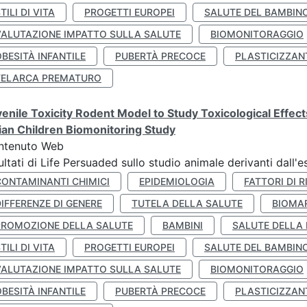
TILI DI VITA
PROGETTI EUROPEI
SALUTE DEL BAMBIN
VALUTAZIONE IMPATTO SULLA SALUTE
BIOMONITORAGGIO
BESITÀ INFANTILE
PUBERTÀ PRECOCE
PLASTICIZZAN
TELARCA PREMATURO
enile Toxicity Rodent Model to Study Toxicological Effec
lian Children Biomonitoring Study
ntenuto Web
ultati di Life Persuaded sullo studio animale derivanti dall'
CONTAMINANTI CHIMICI
EPIDEMIOLOGIA
FATTORI DI R
IFFERENZE DI GENERE
TUTELA DELLA SALUTE
BIOMA
PROMOZIONE DELLA SALUTE
BAMBINI
SALUTE DELLA
TILI DI VITA
PROGETTI EUROPEI
SALUTE DEL BAMBIN
VALUTAZIONE IMPATTO SULLA SALUTE
BIOMONITORAGGIO
BESITÀ INFANTILE
PUBERTÀ PRECOCE
PLASTICIZZAN