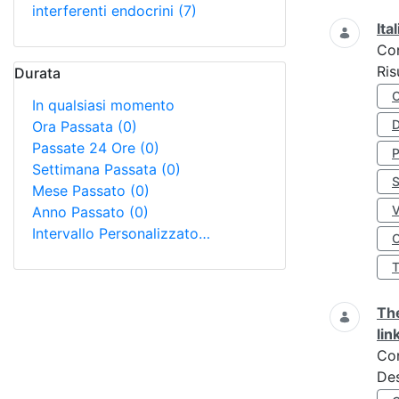
interferenti endocrini
(7)
Ita
Co
Ris
Durata
In qualsiasi momento
D
Ora Passata
(0)
Passate 24 Ore
(0)
Settimana Passata
(0)
S
Mese Passato
(0)
Anno Passato
(0)
Intervallo Personalizzato…
O
The
lin
Co
Des