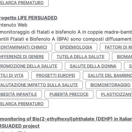
TELARCA PREMATURO
 progetto LIFE PERSUADED
ntenuto Web
monitoraggio di ftalati e bisfenolo A in coppie madre-bamb
antili Ftalati e Bisfenolo A (BPA) sono composti diffusamente 
CONTAMINANTI CHIMICI
EPIDEMIOLOGIA
FATTORI DI R
IFFERENZE DI GENERE
TUTELA DELLA SALUTE
BIOMA
PROMOZIONE DELLA SALUTE
SALUTE DELLA DONNA
S
TILI DI VITA
PROGETTI EUROPEI
SALUTE DEL BAMBIN
VALUTAZIONE IMPATTO SULLA SALUTE
BIOMONITORAGGIO
BESITÀ INFANTILE
PUBERTÀ PRECOCE
PLASTICIZZAN
TELARCA PREMATURO
monitoring of Bis(2-ethylhexyl)phthalate (DEHP) in Italia
RSUADED project