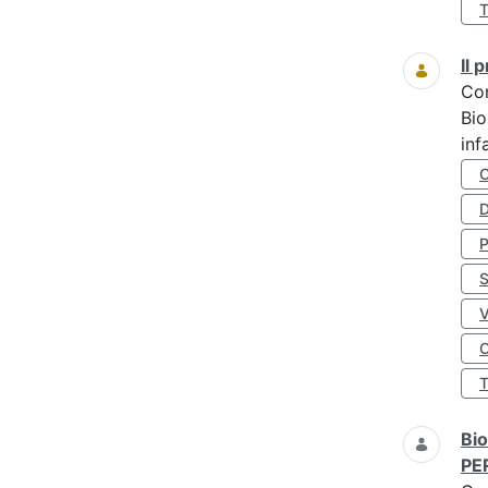
Il
Co
Bio
inf
D
S
O
Bio
PE