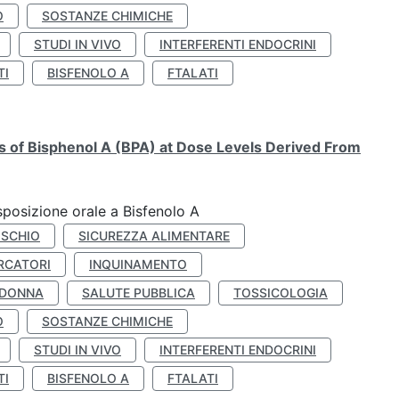
O
SOSTANZE CHIMICHE
STUDI IN VIVO
INTERFERENTI ENDOCRINI
TI
BISFENOLO A
FTALATI
ts of Bisphenol A (BPA) at Dose Levels Derived From
esposizione orale a Bisfenolo A
ISCHIO
SICUREZZA ALIMENTARE
RCATORI
INQUINAMENTO
 DONNA
SALUTE PUBBLICA
TOSSICOLOGIA
O
SOSTANZE CHIMICHE
STUDI IN VIVO
INTERFERENTI ENDOCRINI
TI
BISFENOLO A
FTALATI