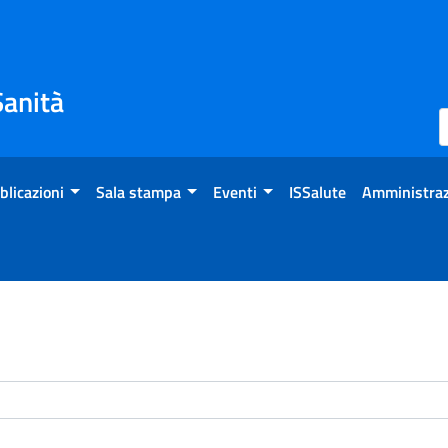
Sanità
blicazioni
Sala stampa
Eventi
ISSalute
Amministraz
enti