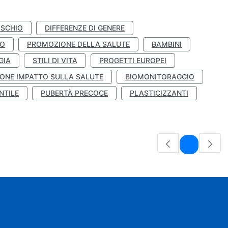
ISCHIO
DIFFERENZE DI GENERE
TO
PROMOZIONE DELLA SALUTE
BAMBINI
GIA
STILI DI VITA
PROGETTI EUROPEI
ONE IMPATTO SULLA SALUTE
BIOMONITORAGGIO
NTILE
PUBERTÀ PRECOCE
PLASTICIZZANTI
Pagina
1