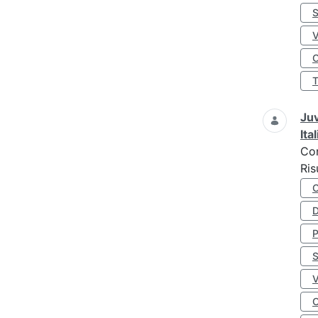
S
O
Juv
Ita
Co
Ris
D
S
O