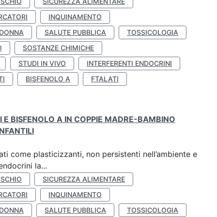
ISCHIO
SICUREZZA ALIMENTARE
RCATORI
INQUINAMENTO
 DONNA
SALUTE PUBBLICA
TOSSICOLOGIA
O
SOSTANZE CHIMICHE
STUDI IN VIVO
INTERFERENTI ENDOCRINI
TI
BISFENOLO A
FTALATI
TI E BISFENOLO A IN COPPIE MADRE-BAMBINO
NFANTILI
ti come plasticizzanti, non persistenti nell’ambiente e
ndocrini la...
ISCHIO
SICUREZZA ALIMENTARE
RCATORI
INQUINAMENTO
 DONNA
SALUTE PUBBLICA
TOSSICOLOGIA