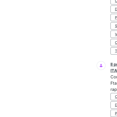
D
S
O
Il
IT
Co
Fta
rap
D