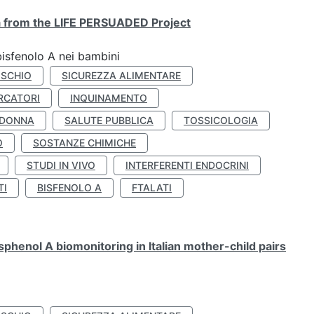
ta from the LIFE PERSUADED Project
bisfenolo A nei bambini
ISCHIO
SICUREZZA ALIMENTARE
RCATORI
INQUINAMENTO
 DONNA
SALUTE PUBBLICA
TOSSICOLOGIA
O
SOSTANZE CHIMICHE
STUDI IN VIVO
INTERFERENTI ENDOCRINI
TI
BISFENOLO A
FTALATI
henol A biomonitoring in Italian mother-child pairs