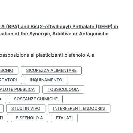
A (BPA) and Bis(2-ethylhexyl) Phthalate (DEHP) in
ation of the Synergic, Additive or Antagonistic
coesposizione ai plasticizanti bisfenolo A e
ISCHIO
SICUREZZA ALIMENTARE
RCATORI
INQUINAMENTO
ALUTE PUBBLICA
TOSSICOLOGIA
O
SOSTANZE CHIMICHE
STUDI IN VIVO
INTERFERENTI ENDOCRINI
TI
BISFENOLO A
FTALATI