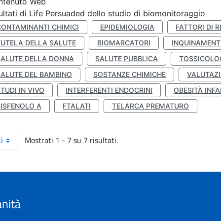
ntenuto Web
ultati di Life Persuaded dello studio di biomonitoraggio
CONTAMINANTI CHIMICI
EPIDEMIOLOGIA
FATTORI DI R
TUTELA DELLA SALUTE
BIOMARCATORI
INQUINAMEN
SALUTE DELLA DONNA
SALUTE PUBBLICA
TOSSICOLO
SALUTE DEL BAMBINO
SOSTANZE CHIMICHE
VALUTAZI
TUDI IN VIVO
INTERFERENTI ENDOCRINI
OBESITÀ INFA
BISFENOLO A
FTALATI
TELARCA PREMATURO
Mostrati 1 - 7 su 7 risultati.
i
anità