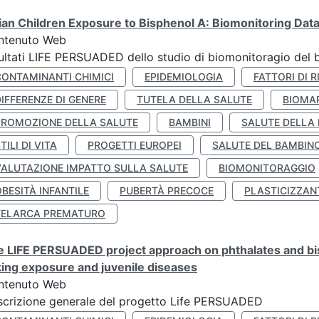
lian Children Exposure to Bisphenol A: Biomonitoring Da
ntenuto Web
ultati LIFE PERSUADED dello studio di biomonitoragio del 
CONTAMINANTI CHIMICI
EPIDEMIOLOGIA
FATTORI DI R
IFFERENZE DI GENERE
TUTELA DELLA SALUTE
BIOMA
PROMOZIONE DELLA SALUTE
BAMBINI
SALUTE DELLA
TILI DI VITA
PROGETTI EUROPEI
SALUTE DEL BAMBIN
VALUTAZIONE IMPATTO SULLA SALUTE
BIOMONITORAGGIO
BESITÀ INFANTILE
PUBERTÀ PRECOCE
PLASTICIZZAN
TELARCA PREMATURO
 LIFE PERSUADED project approach on phthalates and bisp
king exposure and juvenile diseases
ntenuto Web
crizione generale del progetto Life PERSUADED