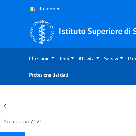
Salta al Contenuto
Salta al Footer
Istituto Superiore di 
Chi siamo
Temi
Attività
Servizi
Pub
Protezione dei dati
Risultati della Ricerca - Ev