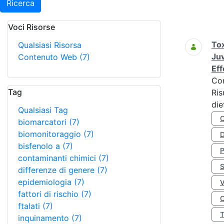
Ricerca
Voci Risorse
Ricerca
Tox
Qualsiasi Risorsa
Juv
Contenuto Web
(7)
Eff
Co
Tag
Ris
die
Qualsiasi Tag
biomarcatori
(7)
biomonitoraggio
(7)
D
bisfenolo a
(7)
contaminanti chimici
(7)
S
differenze di genere
(7)
epidemiologia
(7)
fattori di rischio
(7)
O
ftalati
(7)
inquinamento
(7)