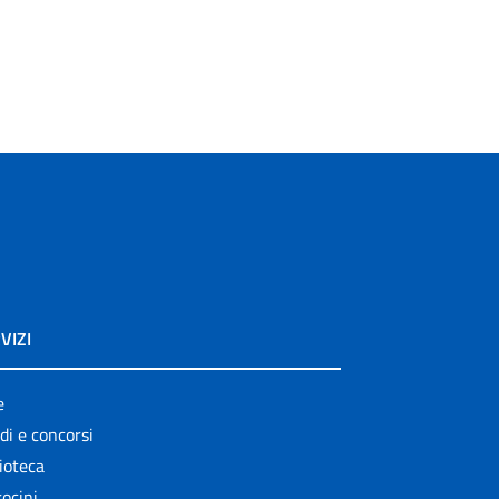
VIZI
e
di e concorsi
ioteca
ocini