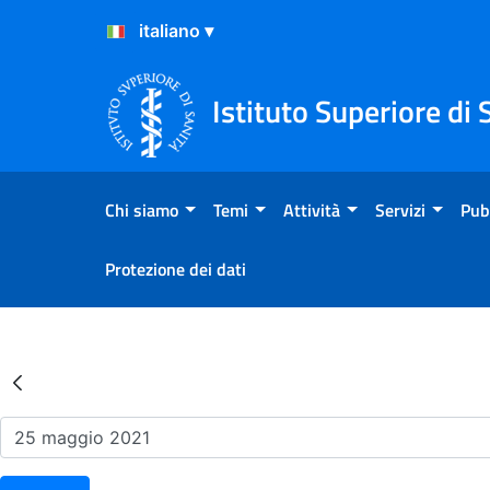
Salta al Contenuto
Salta al Footer
Istituto Superiore di 
Chi siamo
Temi
Attività
Servizi
Pub
Protezione dei dati
Risultati della Ricerca - Ev