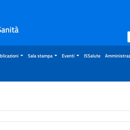
Sanità
blicazioni
Sala stampa
Eventi
ISSalute
Amministraz
enti