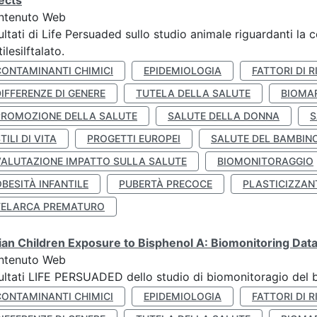
ects
ntenuto Web
ultati di Life Persuaded sullo studio animale riguardanti la 
tilesilftalato.
CONTAMINANTI CHIMICI
EPIDEMIOLOGIA
FATTORI DI R
IFFERENZE DI GENERE
TUTELA DELLA SALUTE
BIOMA
PROMOZIONE DELLA SALUTE
SALUTE DELLA DONNA
S
TILI DI VITA
PROGETTI EUROPEI
SALUTE DEL BAMBIN
VALUTAZIONE IMPATTO SULLA SALUTE
BIOMONITORAGGIO
BESITÀ INFANTILE
PUBERTÀ PRECOCE
PLASTICIZZAN
TELARCA PREMATURO
lian Children Exposure to Bisphenol A: Biomonitoring Da
ntenuto Web
ultati LIFE PERSUADED dello studio di biomonitoragio del 
CONTAMINANTI CHIMICI
EPIDEMIOLOGIA
FATTORI DI R