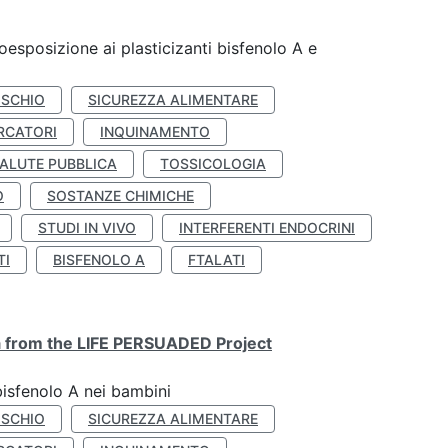
coesposizione ai plasticizanti bisfenolo A e
ISCHIO
SICUREZZA ALIMENTARE
RCATORI
INQUINAMENTO
ALUTE PUBBLICA
TOSSICOLOGIA
O
SOSTANZE CHIMICHE
STUDI IN VIVO
INTERFERENTI ENDOCRINI
TI
BISFENOLO A
FTALATI
ta from the LIFE PERSUADED Project
bisfenolo A nei bambini
ISCHIO
SICUREZZA ALIMENTARE