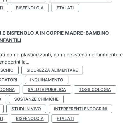
TI
BISFENOLO A
FTALATI
TI E BISFENOLO A IN COPPIE MADRE-BAMBINO
NFANTILI
ti come plasticizzanti, non persistenti nell’ambiente e
ndocrini la...
ISCHIO
SICUREZZA ALIMENTARE
RCATORI
INQUINAMENTO
 DONNA
SALUTE PUBBLICA
TOSSICOLOGIA
O
SOSTANZE CHIMICHE
STUDI IN VIVO
INTERFERENTI ENDOCRINI
TI
BISFENOLO A
FTALATI