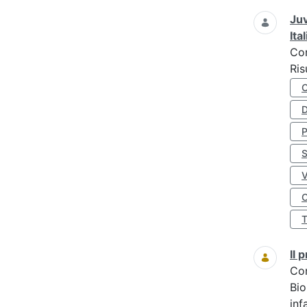
Juv
Ita
Co
Ris
D
S
O
Il
Co
Bio
inf