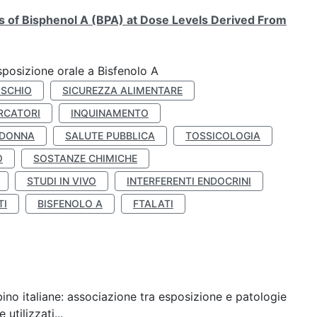
ts of Bisphenol A (BPA) at Dose Levels Derived From
esposizione orale a Bisfenolo A
ISCHIO
SICUREZZA ALIMENTARE
RCATORI
INQUINAMENTO
 DONNA
SALUTE PUBBLICA
TOSSICOLOGIA
O
SOSTANZE CHIMICHE
STUDI IN VIVO
INTERFERENTI ENDOCRINI
TI
BISFENOLO A
FTALATI
ino italiane: associazione tra esposizione e patologie
utilizzati...