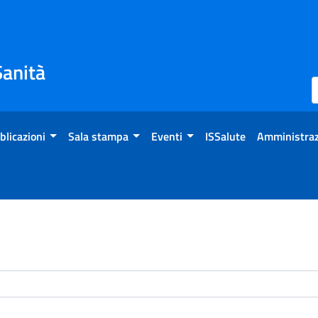
Sanità
blicazioni
Sala stampa
Eventi
ISSalute
Amministraz
enti