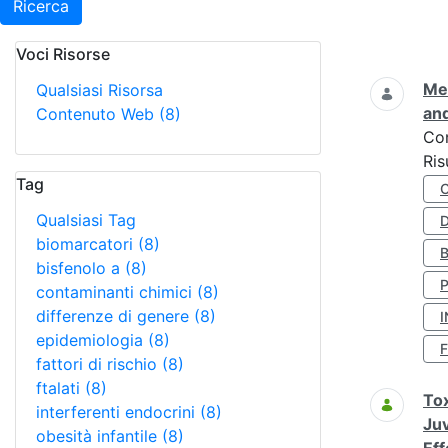
Ricerca
Voci Risorse
Ricerca
Met
Qualsiasi Risorsa
and
Contenuto Web
(8)
Co
Ris
Tag
Qualsiasi Tag
D
biomarcatori
(8)
bisfenolo a
(8)
contaminanti chimici
(8)
differenze di genere
(8)
I
epidemiologia
(8)
fattori di rischio
(8)
ftalati
(8)
Tox
interferenti endocrini
(8)
Juv
obesità infantile
(8)