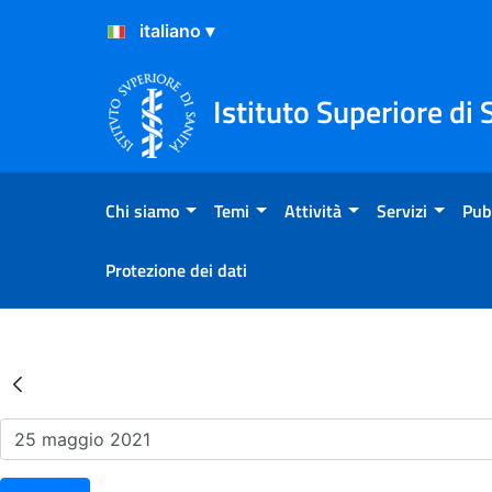
Salta al Contenuto
Salta al Footer
Istituto Superiore di 
Chi siamo
Temi
Attività
Servizi
Pub
Protezione dei dati
Risultati della Ricerca - Ev