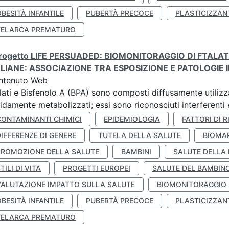
BESITÀ INFANTILE
PUBERTÀ PRECOCE
PLASTICIZZAN
TELARCA PREMATURO
 progetto LIFE PERSUADED: BIOMONITORAGGIO DI FTALA
ALIANE: ASSOCIAZIONE TRA ESPOSIZIONE E PATOLOGIE I
ntenuto Web
lati e Bisfenolo A (BPA) sono composti diffusamente utilizza
idamente metabolizzati; essi sono riconosciuti interferenti e
CONTAMINANTI CHIMICI
EPIDEMIOLOGIA
FATTORI DI R
IFFERENZE DI GENERE
TUTELA DELLA SALUTE
BIOMA
PROMOZIONE DELLA SALUTE
BAMBINI
SALUTE DELLA
TILI DI VITA
PROGETTI EUROPEI
SALUTE DEL BAMBIN
VALUTAZIONE IMPATTO SULLA SALUTE
BIOMONITORAGGIO
BESITÀ INFANTILE
PUBERTÀ PRECOCE
PLASTICIZZAN
TELARCA PREMATURO