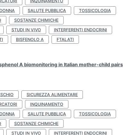
RCATORI
INQUINAMENTO
 DONNA
SALUTE PUBBLICA
TOSSICOLOGIA
O
SOSTANZE CHIMICHE
STUDI IN VIVO
INTERFERENTI ENDOCRINI
TI
BISFENOLO A
FTALATI
henol A biomonitoring in Italian mother-child pairs
ISCHIO
SICUREZZA ALIMENTARE
RCATORI
INQUINAMENTO
 DONNA
SALUTE PUBBLICA
TOSSICOLOGIA
O
SOSTANZE CHIMICHE
STUDI IN VIVO
INTERFERENTI ENDOCRINI