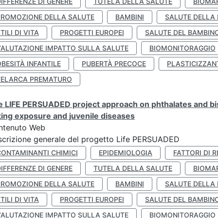
IFFERENZE DI GENERE
TUTELA DELLA SALUTE
BIOMA
PROMOZIONE DELLA SALUTE
BAMBINI
SALUTE DELLA
TILI DI VITA
PROGETTI EUROPEI
SALUTE DEL BAMBIN
VALUTAZIONE IMPATTO SULLA SALUTE
BIOMONITORAGGIO
BESITÀ INFANTILE
PUBERTÀ PRECOCE
PLASTICIZZAN
TELARCA PREMATURO
 LIFE PERSUADED project approach on phthalates and bisp
king exposure and juvenile diseases
ntenuto Web
crizione generale del progetto Life PERSUADED
CONTAMINANTI CHIMICI
EPIDEMIOLOGIA
FATTORI DI R
IFFERENZE DI GENERE
TUTELA DELLA SALUTE
BIOMA
PROMOZIONE DELLA SALUTE
BAMBINI
SALUTE DELLA
TILI DI VITA
PROGETTI EUROPEI
SALUTE DEL BAMBIN
VALUTAZIONE IMPATTO SULLA SALUTE
BIOMONITORAGGIO