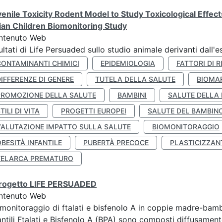
enile Toxicity Rodent Model to Study Toxicological Effec
lian Children Biomonitoring Study
ntenuto Web
ultati di Life Persuaded sullo studio animale derivanti dall'
CONTAMINANTI CHIMICI
EPIDEMIOLOGIA
FATTORI DI R
IFFERENZE DI GENERE
TUTELA DELLA SALUTE
BIOMA
PROMOZIONE DELLA SALUTE
BAMBINI
SALUTE DELLA
TILI DI VITA
PROGETTI EUROPEI
SALUTE DEL BAMBIN
VALUTAZIONE IMPATTO SULLA SALUTE
BIOMONITORAGGIO
BESITÀ INFANTILE
PUBERTÀ PRECOCE
PLASTICIZZAN
TELARCA PREMATURO
 progetto LIFE PERSUADED
ntenuto Web
monitoraggio di ftalati e bisfenolo A in coppie madre-bamb
antili Ftalati e Bisfenolo A (BPA) sono composti diffusamente 