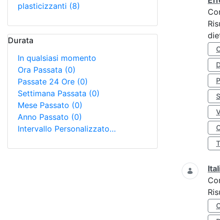
Eff
plasticizzanti
(8)
Co
Ris
die
Durata
In qualsiasi momento
D
Ora Passata
(0)
Passate 24 Ore
(0)
Settimana Passata
(0)
S
Mese Passato
(0)
Anno Passato
(0)
O
Intervallo Personalizzato…
Ita
Co
Ris