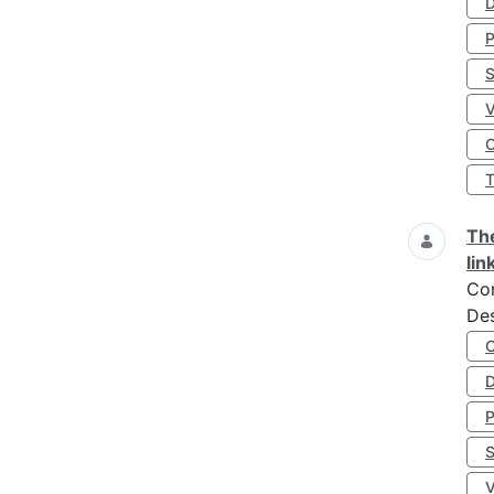
D
S
O
The
lin
Co
Des
D
S