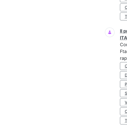
O
Il
IT
Co
Fta
rap
D
S
O