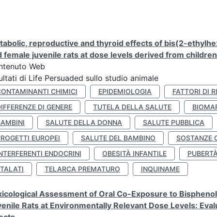
abolic, reproductive and thyroid effects of bis(2-ethylhe
 female juvenile rats at dose levels derived from childre
ntenuto Web
ultati di Life Persuaded sullo studio animale
CONTAMINANTI CHIMICI
EPIDEMIOLOGIA
FATTORI DI R
IFFERENZE DI GENERE
TUTELA DELLA SALUTE
BIOMA
BAMBINI
SALUTE DELLA DONNA
SALUTE PUBBLICA
PROGETTI EUROPEI
SALUTE DEL BAMBINO
SOSTANZE 
NTERFERENTI ENDOCRINI
OBESITÀ INFANTILE
PUBERT
FTALATI
TELARCA PREMATURO
INQUINAME
icological Assessment of Oral Co-Exposure to Bisphenol 
enile Rats at Environmentally Relevant Dose Levels: Evalu