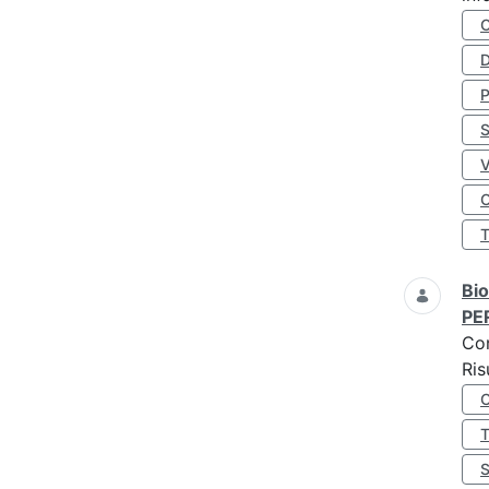
D
S
O
Bio
PE
Co
Ris