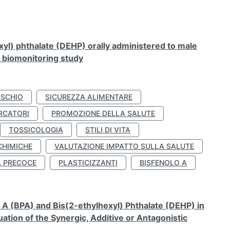
xyl) phthalate (DEHP) orally administered to male
n biomonitoring study
ISCHIO
SICUREZZA ALIMENTARE
RCATORI
PROMOZIONE DELLA SALUTE
TOSSICOLOGIA
STILI DI VITA
CHIMICHE
VALUTAZIONE IMPATTO SULLA SALUTE
À PRECOCE
PLASTICIZZANTI
BISFENOLO A
A (BPA) and Bis(2-ethylhexyl) Phthalate (DEHP) in
ation of the Synergic, Additive or Antagonistic