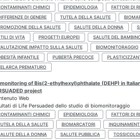
CONTAMINANTI CHIMICI
EPIDEMIOLOGIA
FATTORI DI R
IFFERENZE DI GENERE
TUTELA DELLA SALUTE
BIOMA
PROMOZIONE DELLA SALUTE
SALUTE DELLA DONNA
S
TILI DI VITA
PROGETTI EUROPEI
SALUTE DEL BAMBIN
VALUTAZIONE IMPATTO SULLA SALUTE
BIOMONITORAGGIO
BESITÀ INFANTILE
PUBERTÀ PRECOCE
PLASTICIZZAN
TELARCA PREMATURO
monitoring of Bis(2-ethylhexyl)phthalate (DEHP) in Italia
RSUADED project
ntenuto Web
ultati di Life Persuaded dello studio di biomonitoraggio
CONTAMINANTI CHIMICI
EPIDEMIOLOGIA
FATTORI DI R
TUTELA DELLA SALUTE
BIOMARCATORI
INQUINAMEN
SALUTE DELLA DONNA
SALUTE PUBBLICA
TOSSICOLO