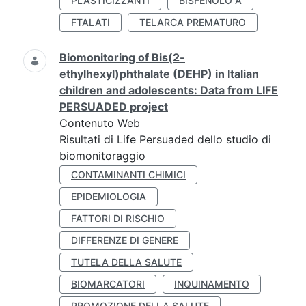
PLASTICIZZANTI
BISFENOLO A
FTALATI
TELARCA PREMATURO
Biomonitoring of Bis(2-
ethylhexyl)phthalate (DEHP) in Italian
children and adolescents: Data from LIFE
PERSUADED project
Contenuto Web
Risultati di Life Persuaded dello studio di
biomonitoraggio
CONTAMINANTI CHIMICI
EPIDEMIOLOGIA
FATTORI DI RISCHIO
DIFFERENZE DI GENERE
TUTELA DELLA SALUTE
BIOMARCATORI
INQUINAMENTO
PROMOZIONE DELLA SALUTE