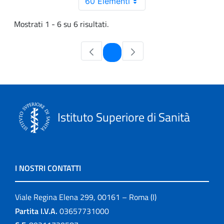
60 Elementi
Mostrati 1 - 6 su 6 risultati.
Pagina
1
Istituto Superiore di Sanità
I NOSTRI CONTATTI
Viale Regina Elena 299, 00161 – Roma (I)
Partita I.V.A.
03657731000