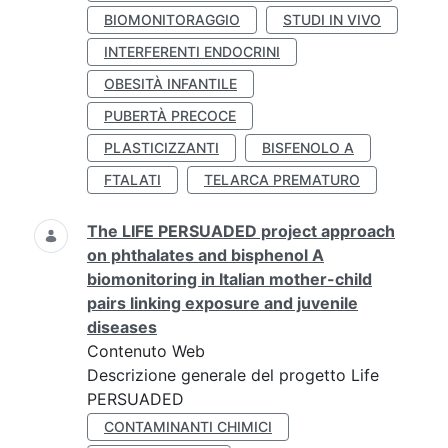
BIOMONITORAGGIO
STUDI IN VIVO
INTERFERENTI ENDOCRINI
OBESITÀ INFANTILE
PUBERTÀ PRECOCE
PLASTICIZZANTI
BISFENOLO A
FTALATI
TELARCA PREMATURO
The LIFE PERSUADED project approach
on phthalates and bisphenol A
biomonitoring in Italian mother-child
pairs linking exposure and juvenile
diseases
Contenuto Web
Descrizione generale del progetto Life
PERSUADED
CONTAMINANTI CHIMICI