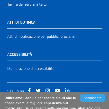
Tariffe dei servizi a terzi
ATTI DI NOTIFICA
Atti di notificazione per pubblici proclami
ACCESSIBILITÀ
Dichiarazione di accessibilità
Seguici su:
Utilizziamo i cookie per essere sicuri che tu
Acconsento
Accessibilità: form di segnalazione di prima istanza per
possa avere la migliore esperienza sul
nostro sito. Se vai avanti nella navigazione, riteniamo che