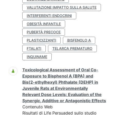
VALUTAZIONE IMPATTO SULLA SALUTE
INTERFERENTI ENDOCRINI
OBESITÀ INFANTILE
PUBERTÀ PRECOCE
PLASTICIZZANTI
BISFENOLO A
FTALATI
TELARCA PREMATURO
INQUINAME
Toxicological Assessment of Oral Co-
Exposure to Bisphenol A (BPA) and
Bis(2-ethylhexyl) Phthalate (DEHP) in
Juvenile Rats at Environmentally
Relevant Dose Levels: Evaluation of the
Synergic, Additive or Antagonistic Effects
Contenuto Web
Risultati di Life Persuaded sullo studio