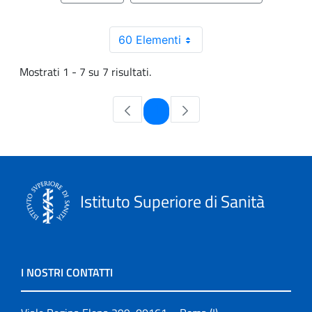
60 Elementi
Mostrati 1 - 7 su 7 risultati.
Pagina
1
Istituto Superiore di Sanità
I NOSTRI CONTATTI