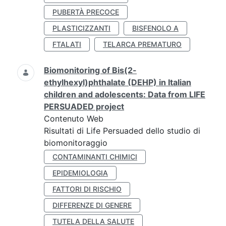
PUBERTÀ PRECOCE
PLASTICIZZANTI
BISFENOLO A
FTALATI
TELARCA PREMATURO
Biomonitoring of Bis(2-
ethylhexyl)phthalate (DEHP) in Italian
children and adolescents: Data from LIFE
PERSUADED project
Contenuto Web
Risultati di Life Persuaded dello studio di
biomonitoraggio
CONTAMINANTI CHIMICI
EPIDEMIOLOGIA
FATTORI DI RISCHIO
DIFFERENZE DI GENERE
TUTELA DELLA SALUTE