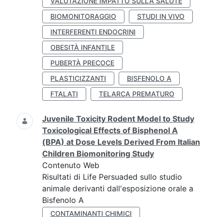
VALUTAZIONE IMPATTO SULLA SALUTE
BIOMONITORAGGIO
STUDI IN VIVO
INTERFERENTI ENDOCRINI
OBESITÀ INFANTILE
PUBERTÀ PRECOCE
PLASTICIZZANTI
BISFENOLO A
FTALATI
TELARCA PREMATURO
Juvenile Toxicity Rodent Model to Study
Toxicological Effects of Bisphenol A
(BPA) at Dose Levels Derived From Italian
Children Biomonitoring Study
Contenuto Web
Risultati di Life Persuaded sullo studio
animale derivanti dall'esposizione orale a
Bisfenolo A
CONTAMINANTI CHIMICI