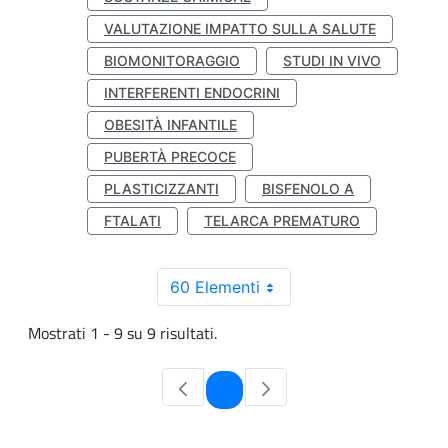
VALUTAZIONE IMPATTO SULLA SALUTE
BIOMONITORAGGIO
STUDI IN VIVO
INTERFERENTI ENDOCRINI
OBESITÀ INFANTILE
PUBERTÀ PRECOCE
PLASTICIZZANTI
BISFENOLO A
FTALATI
TELARCA PREMATURO
60 Elementi
Mostrati 1 - 9 su 9 risultati.
Pagina
1