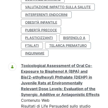
VALUTAZIONE IMPATTO SULLA SALUTE
INTERFERENTI ENDOCRINI
OBESITÀ INFANTILE
PUBERTÀ PRECOCE
PLASTICIZZANTI
BISFENOLO A
FTALATI
TELARCA PREMATURO
INQUINAME
Toxicological Assessment of Oral Co-
Exposure to Bisphenol A (BPA) and
Bis(2-ethylhexyl) Phthalate (DEHP) in
Juvenile Rats at Environmentally
Relevant Dose Levels: Evaluation of the
Synergic, Additive or Antagonistic Effects
Contenuto Web
Risultati di Life Persuaded sullo studio