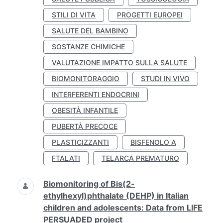
STILI DI VITA
PROGETTI EUROPEI
SALUTE DEL BAMBINO
SOSTANZE CHIMICHE
VALUTAZIONE IMPATTO SULLA SALUTE
BIOMONITORAGGIO
STUDI IN VIVO
INTERFERENTI ENDOCRINI
OBESITÀ INFANTILE
PUBERTÀ PRECOCE
PLASTICIZZANTI
BISFENOLO A
FTALATI
TELARCA PREMATURO
Biomonitoring of Bis(2-
ethylhexyl)phthalate (DEHP) in Italian
children and adolescents: Data from LIFE
PERSUADED project