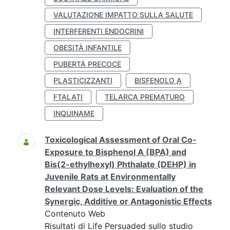
VALUTAZIONE IMPATTO SULLA SALUTE
INTERFERENTI ENDOCRINI
OBESITÀ INFANTILE
PUBERTÀ PRECOCE
PLASTICIZZANTI
BISFENOLO A
FTALATI
TELARCA PREMATURO
INQUINAME
Toxicological Assessment of Oral Co-
Exposure to Bisphenol A (BPA) and
Bis(2-ethylhexyl) Phthalate (DEHP) in
Juvenile Rats at Environmentally
Relevant Dose Levels: Evaluation of the
Synergic, Additive or Antagonistic Effects
Contenuto Web
Risultati di Life Persuaded sullo studio