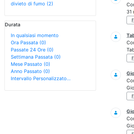
divieto di fumo
(2)
Co
31
Durata
In qualsiasi momento
Tab
Ora Passata
(0)
Co
Passate 24 Ore
(0)
Tab
Settimana Passata
(0)
Mese Passato
(0)
Anno Passato
(0)
Gi
Intervallo Personalizzato…
Co
Gi
Gi
Co
Gio