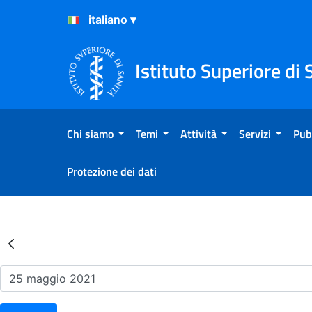
Salta al Contenuto
Salta al Footer
Istituto Superiore di 
Chi siamo
Temi
Attività
Servizi
Pub
Protezione dei dati
Risultati della Ricerca - Ev