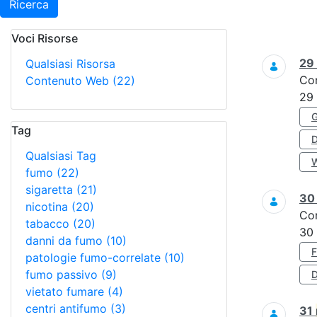
Ricerca
Voci Risorse
Ricerca
29
Qualsiasi Risorsa
Co
Contenuto Web
(22)
29
Tag
Qualsiasi Tag
fumo
(22)
sigaretta
(21)
3
nicotina
(20)
Co
tabacco
(20)
30
danni da fumo
(10)
patologie fumo-correlate
(10)
fumo passivo
(9)
D
vietato fumare
(4)
centri antifumo
(3)
31