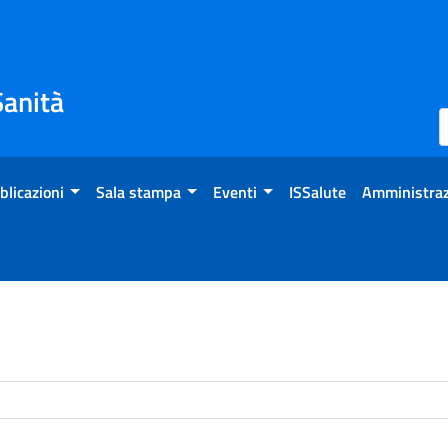
Sanità
blicazioni
Sala stampa
Eventi
ISSalute
Amministraz
enti